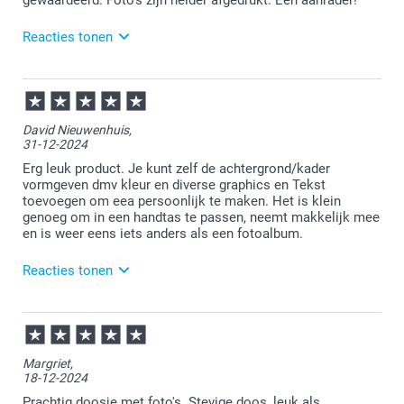
gewaardeerd. Foto's zijn helder afgedrukt. Een aanrader!
Reacties tonen
13-02-2025
11:22
Bedankt voor je review. Leuk om te horen dat je deze
David Nieuwenhuis,
foto's in hip doosje cadeau hebt gegeven aan
31-12-2024
iemand. Heel veel plezier ervan voor de ontvanger!
Erg leuk product. Je kunt zelf de achtergrond/kader
vormgeven dmv kleur en diverse graphics en Tekst
toevoegen om eea persoonlijk te maken. Het is klein
genoeg om in een handtas te passen, neemt makkelijk mee
en is weer eens iets anders als een fotoalbum.
Reacties tonen
02-01-2025
11:41
Bedankt voor je bericht. Dat is goed om te lezen.
Margriet,
Veel plezier ervan!
18-12-2024
Prachtig doosje met foto's. Stevige doos, leuk als