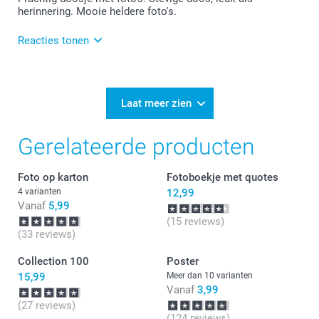
herinnering. Mooie heldere foto's.
Reacties tonen
18-12-2024
14:58
Bedankt voor je review. Fijn om te horen dat je blij
Laat meer zien
bent met het doosje en de kwaliteit van de foto's. We
zijn blij dat het als herinnering goed bevalt.
Gerelateerde producten
Foto op karton
Fotoboekje met quotes
4 varianten
12,99
Vanaf
5,99
(15 reviews)
(33 reviews)
Collection 100
Poster
15,99
Meer dan 10 varianten
Vanaf
3,99
(27 reviews)
(124 reviews)