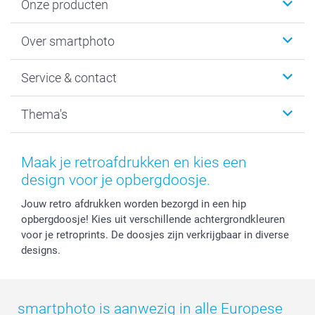
Onze producten
Foto's afdrukken
Over smartphoto
Fotoboeken
Wanddecoratie
smartphoto
Service & contact
Fotocadeaus
Vacatures
Kalenders & agenda's
Sitemap
Service & Contact
Thema's
Kaarten
Bestelproces
Tevredenheidsgarantie
Voorwaarden
Mijn account
Kerst
Herroepingsrecht
Mijn orderstatus
Baby
Maak je retroafdrukken en kies een
Privacy
smartbonus
Moederdag
design voor je opbergdoosje.
Cookiebeleid
smartfriends
Vaderdag
Jouw retro afdrukken worden bezorgd in een hip
Reviews
service@smartphoto.nl
Huwelijk
opbergdoosje! Kies uit verschillende achtergrondkleuren
Prijslijst
Affiliate partnerprogramma
voor je retroprints. De doosjes zijn verkrijgbaar in diverse
Investor Relations
Partnerships
designs.
Influencer partnerprogramma
smartphoto is aanwezig in alle Europese