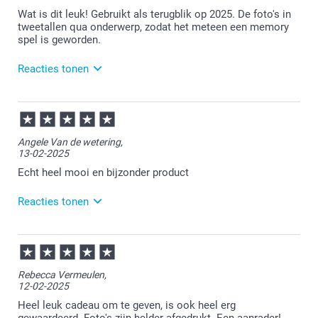
Wat is dit leuk! Gebruikt als terugblik op 2025. De foto's in
tweetallen qua onderwerp, zodat het meteen een memory
spel is geworden.
Reacties tonen
18-12-2025
11:22
Bedankt voor je review. Wat een leuk idee om dit ook
Angele Van de wetering,
als memory spel te gebruiken. Heel veel plezier
13-02-2025
ervan en wellicht tot een volgende keer!
Echt heel mooi en bijzonder product
12:40
Zeker weten! Goed product, goede service...wat wil
Reacties tonen
een mens nig meer! 😍
13-02-2025
11:17
Bedankt voor je review. Leuk om te horen dat je
Rebecca Vermeulen,
tevreden ben over de ontvangen foto's. Heel veel
12-02-2025
plezier ervan en we zien je graag nog eens terug bij
Smartphoto.
Heel leuk cadeau om te geven, is ook heel erg