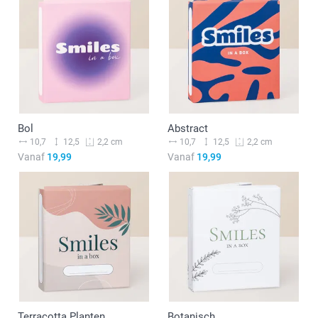
Bol
Abstract
10,7
12,5
10,7
12,5
2,2 cm
2,2 cm
Vanaf
19,99
Vanaf
19,99
Terracotta Planten
Botanisch