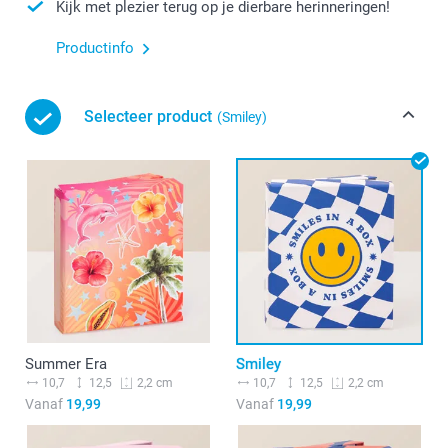
Kijk met plezier terug op je dierbare herinneringen!
Productinfo
Selecteer product
(Smiley)
Summer Era
Smiley
10,7
12,5
10,7
12,5
2,2 cm
2,2 cm
Vanaf
19,99
Vanaf
19,99