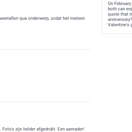
On February 
both can enj
quote that 
n tweetallen qua onderwerp, zodat het meteen
anniversary?
Valentine's 
k als memory spel te gebruiken. Heel veel
een mens nig meer! 😍
eden ben over de ontvangen foto's. Heel veel
 Smartphoto.
Foto's zijn helder afgedrukt. Een aanrader!