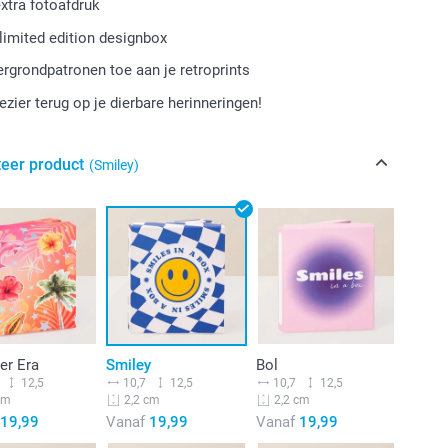
extra fotoafdruk
limited edition designbox
rgrondpatronen toe aan je retroprints
ezier terug op je dierbare herinneringen!
teer product
(Smiley)
r Era
Smiley
Bol
12,5
10,7
12,5
10,7
12,5
cm
2,2 cm
2,2 cm
19,99
Vanaf
19,99
Vanaf
19,99