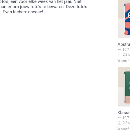
to's, een voor elke week van het jaar. Niet
anier om jouw foto’s te bewaren. Deze foto's
n. Even lachen: cheese!
Abstr
10,7
2,2 
Vanaf
Klassi
10,7
2,2 
Vanaf