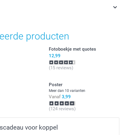
jn in EURO (€) inclusief BTW en exclusief verzendkosten.
teerde producten
Fotoboekje met quotes
12,99
(15 reviews)
Poster
Meer dan 10 varianten
Vanaf
3,99
(124 reviews)
nscadeau voor koppel