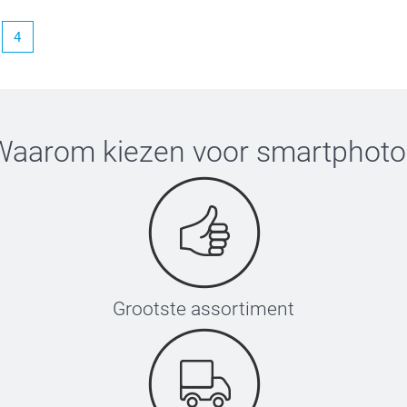
4
bent met het doosje en de kwaliteit van de
.
Waarom kiezen voor
smartphoto
Grootste assortiment