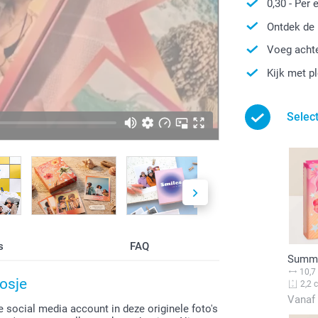
0,30
- Per 
Ontdek de 
Voeg achte
Kijk met pl
Selec
s
FAQ
Summe
10,7
osje
2,2 
Vanaf
e social media account in deze originele foto's