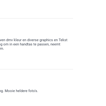
 foto's in hip doosje cadeau hebt gegeven aan
ven dmv kleur en diverse graphics en Tekst
eg om in een handtas te passen, neemt
um.
l plezier ervan!
ng. Mooie heldere foto's.