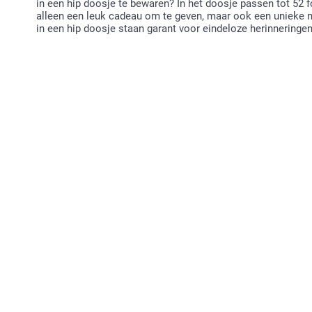
in een hip doosje te bewaren? In het doosje passen tot 52 fo
alleen een leuk cadeau om te geven, maar ook een unieke m
in een hip doosje staan garant voor eindeloze herinneringe