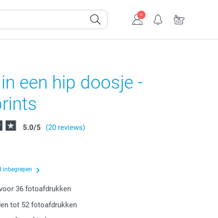
 in een hip doosje -
rints
5.0
/
5
(20 reviews)
t inbegrepen
 voor
36
fotoafdrukken
den tot
52
fotoafdrukken