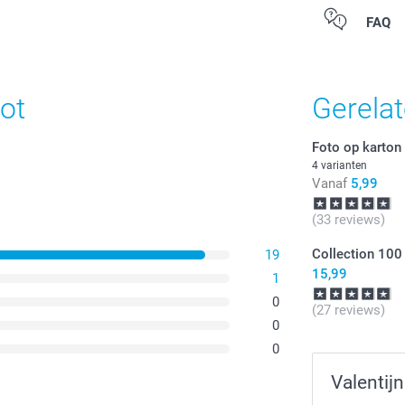
Alle prijzen zi
FAQ
ot
Gerela
Foto op karton
4 varianten
Vanaf
5,99
(33 reviews)
Collection 100
19
15,99
1
0
(27 reviews)
0
0
Valentij