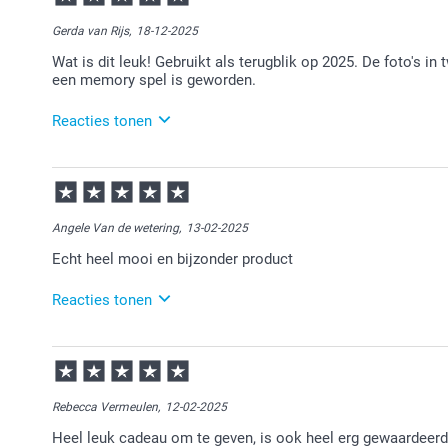
Gerda van Rijs,
18-12-2025
Wat is dit leuk! Gebruikt als terugblik op 2025. De foto's i
een memory spel is geworden.
Reacties tonen
18-12-2025
11:22
Bedankt voor je review. Wat een leuk idee om dit oo
plezier ervan en wellicht tot een volgende keer!
Angele Van de wetering,
13-02-2025
Echt heel mooi en bijzonder product
12:40
Zeker weten! Goed product, goede service...wat wil 
Reacties tonen
13-02-2025
11:17
Bedankt voor je review. Leuk om te horen dat je tevr
plezier ervan en we zien je graag nog eens terug bij
Rebecca Vermeulen,
12-02-2025
Heel leuk cadeau om te geven, is ook heel erg gewaardeerd. 