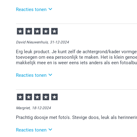
Reacties tonen
13-02-2025
11:22
Bedankt voor je review. Leuk om te horen dat je deze
iemand. Heel veel plezier ervan voor de ontvanger!
David Nieuwenhuis,
31-12-2024
Erg leuk product. Je kunt zelf de achtergrond/kader vormge
toevoegen om eea persoonlijk te maken. Het is klein geno
makkelijk mee en is weer eens iets anders als een fotoalb
Reacties tonen
02-01-2025
11:41
Bedankt voor je bericht. Dat is goed om te lezen. Vee
Margriet,
18-12-2024
Prachtig doosje met foto's. Stevige doos, leuk als herinneri
Reacties tonen