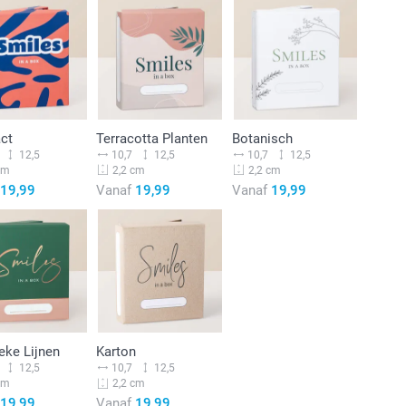
act
Terracotta Planten
Botanisch
12,5
10,7
12,5
10,7
12,5
cm
2,2 cm
2,2 cm
19,99
Vanaf
19,99
Vanaf
19,99
eke Lijnen
Karton
12,5
10,7
12,5
cm
2,2 cm
19,99
Vanaf
19,99