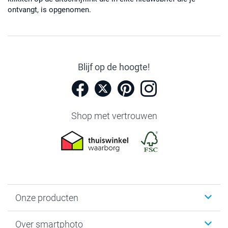
ontvangt, is opgenomen.
Blijf op de hoogte!
Shop met vertrouwen
Onze producten
Foto's afdrukken
Over smartphoto
Fotoboeken