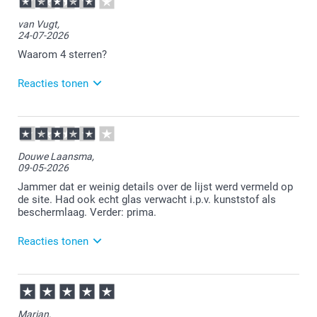
van Vugt,
24-07-2026
Waarom 4 sterren?
Reacties tonen
28-07-2026
14:38
Veel plezier van de poster!
Douwe Laansma,
09-05-2026
Jammer dat er weinig details over de lijst werd vermeld op
de site. Had ook echt glas verwacht i.p.v. kunststof als
beschermlaag. Verder: prima.
Reacties tonen
11-05-2026
12:07
Dat is vervelend te lezen.
Marian,