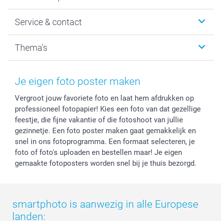
Wanddecoratie
smartphoto
Service & contact
Fotocadeaus
Vacatures
Kalenders & agenda's
Sitemap
Service & Contact
Thema's
Kaarten
Bestelproces
Tevredenheidsgarantie
Voorwaarden
Mijn account
Kerst
Herroepingsrecht
Mijn orderstatus
Baby
Je eigen foto poster maken
Privacy
smartbonus
Moederdag
Vergroot jouw favoriete foto en laat hem afdrukken op
Cookiebeleid
smartfriends
Vaderdag
professioneel fotopapier! Kies een foto van dat gezellige
Reviews
service@smartphoto.nl
Huwelijk
feestje, die fijne vakantie of die fotoshoot van jullie
Prijslijst
Affiliate partnerprogramma
gezinnetje. Een foto poster maken gaat gemakkelijk en
Investor Relations
Partnerships
snel in ons fotoprogramma. Een formaat selecteren, je
foto of foto's uploaden en bestellen maar! Je eigen
Influencer partnerprogramma
gemaakte fotoposters worden snel bij je thuis bezorgd.
smartphoto is aanwezig in alle Europese
landen: