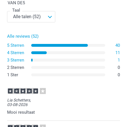
VAN DE
5
fotoposters?
Taal
Alle reviews (52)
5 Sterren
40
4 Sterren
11
3 Sterren
1
2 Sterren
0
1 Ster
0
Lia Schetters,
03-08-2026
Mooi resultaat