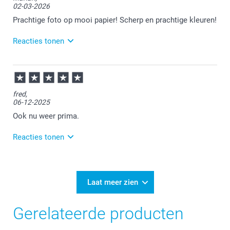
02-03-2026
Wij nemen jouw feedback intern mee.
Prachtige foto op mooi papier! Scherp en prachtige kleuren!
Veel plezier van je bestelling!
Reacties tonen
03-03-2026
12:31
Bedankt voor je review. Fijn om te horen dat je
fred,
tevreden bent over je ontvangen foto. Heel veel
06-12-2025
plezier ervan!
Ook nu weer prima.
Reacties tonen
08-12-2025
16:30
Heel veel plezier van je bestelling!
Laat meer zien
Gerelateerde producten