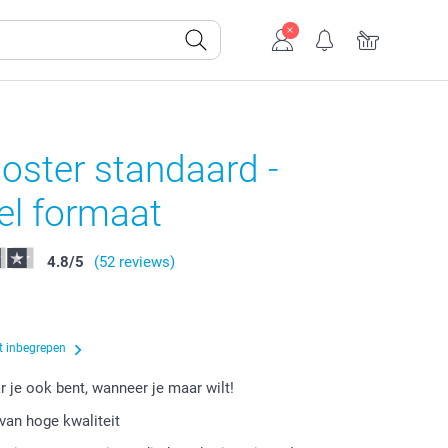
oster standaard -
el formaat
4.8
/
5
(52 reviews)
t inbegrepen
r je ook bent, wanneer je maar wilt!
van hoge kwaliteit