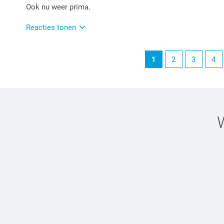
Ook nu weer prima.
Reacties tonen
08-12-2025
1
2
3
4
16:30
Heel veel plezier van je bestelling!