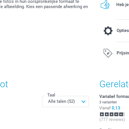
 foto's in hun oorspronkelijke formaat te
Heb je
ele afbeelding. Kies een passende afwerking en
Optie
Kleureffect
Prijsi
Gratis
Alle prijzen zi
ot
Gerela
Zwart-Wit
Sepia
Taal
Variabel forma
3 varianten
Vanaf
0,13
Papiertype
(777 reviews)