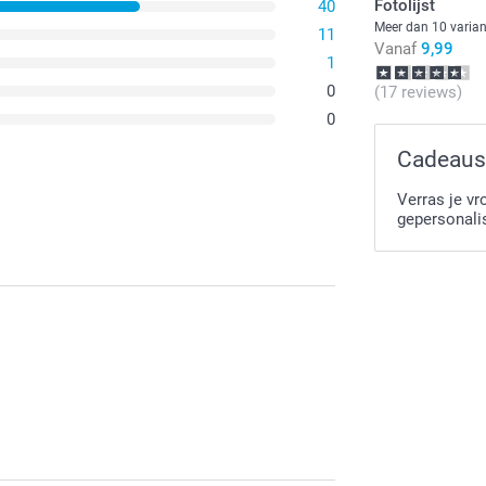
Fotolijst
40
Gratis
Meer dan 10 varia
11
Vanaf
9,99
Opties, prijzen
1
0
(17 reviews)
0
Cadeaus
Verras je vr
gepersonali