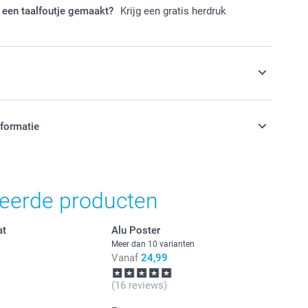
 een taalfoutje gemaakt?
Krijg een gratis herdruk
s
nformatie
jn in EURO (€) inclusief BTW en exclusief verzendkosten.
teerde producten
at
Alu Poster
Meer dan 10 varianten
Vanaf
24,99
(16 reviews)