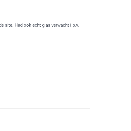
e site. Had ook echt glas verwacht i.p.v.
!
den bent over je ontvangen foto. Heel veel