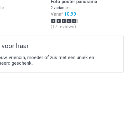
Foto poster panorama
nten
2 varianten
Vanaf
10,99
 en beschikbaarheid
(17 reviews)
 voor haar
ouw, vriendin, moeder of zus met een uniek en
seerd geschenk.