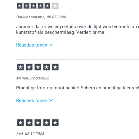
14:38
Veel plezier van de poster!
Douwe Laansma,
09-05-2026
Jammer dat er weinig details over de lijst werd vermeld op d
kunststof als beschermlaag. Verder: prima.
Reacties tonen
11-05-2026
12:07
Dat is vervelend te lezen.
Marian,
02-03-2026
Wij nemen jouw feedback intern mee.
Prachtige foto op mooi papier! Scherp en prachtige kleuren
Veel plezier van je bestelling!
Reacties tonen
03-03-2026
12:31
Bedankt voor je review. Fijn om te horen dat je tevre
plezier ervan!
fred,
06-12-2025