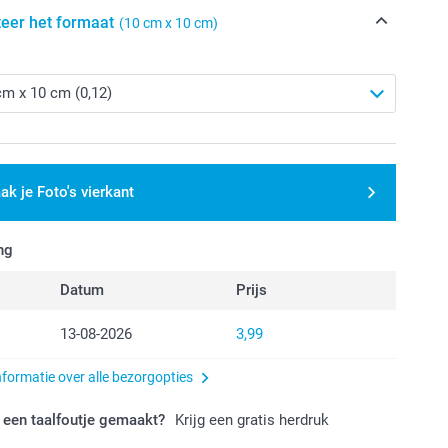
teer het formaat
(10 cm x 10 cm)
ak je Foto's vierkant
ng
Datum
Prijs
13-08-2026
3,99
nformatie over alle bezorgopties
 een taalfoutje gemaakt?
Krijg een gratis herdruk