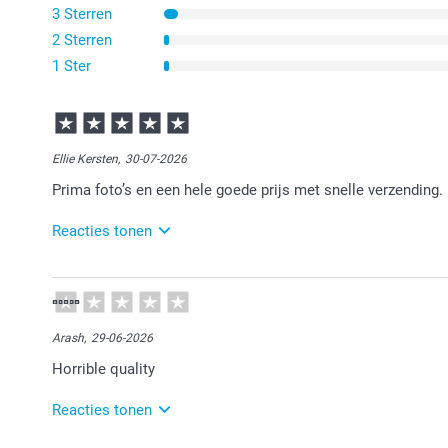
3 Sterren
2 Sterren
1 Ster
Ellie Kersten,
30-07-2026
Prima foto’s en een hele goede prijs met snelle verzending.
Reacties tonen
03-08-2026
12:16
Bedankt voor je bericht.
Arash,
29-06-2026
Veel plezier van de foto's!
Horrible quality
Reacties tonen