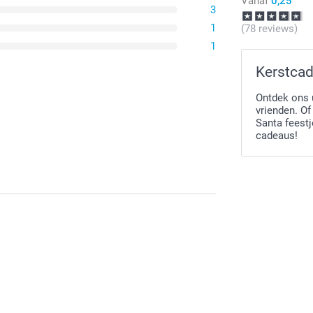
Vanaf
0,25
3
1
(78 reviews)
1
Witte kade
Kerstcad
Ontdek ons 
0,02 / stuk
vrienden. O
Santa feest
cadeaus!