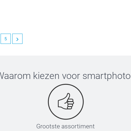
5
de fotoprints. Heel veel plezier er van!
Waarom kiezen voor
smartphoto
Grootste assortiment