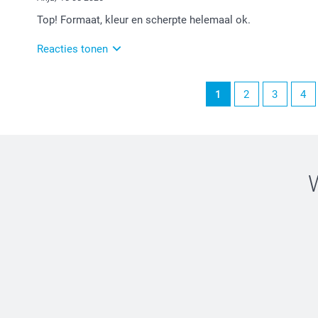
Veel plezier ervan!
Top! Formaat, kleur en scherpte helemaal ok.
Reacties tonen
15-05-2026
1
2
3
4
13:45
Bedankt voor je review. Fijn dat je tevreden bent met 