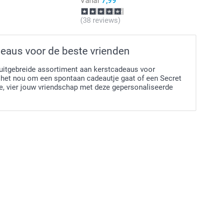
Vanaf
7,99
(38 reviews)
rs
eaus voor de beste vrienden
uitgebreide assortiment aan kerstcadeaus voor
f het nou om een spontaan cadeautje gaat of een Secret
je, vier jouw vriendschap met deze gepersonaliseerde