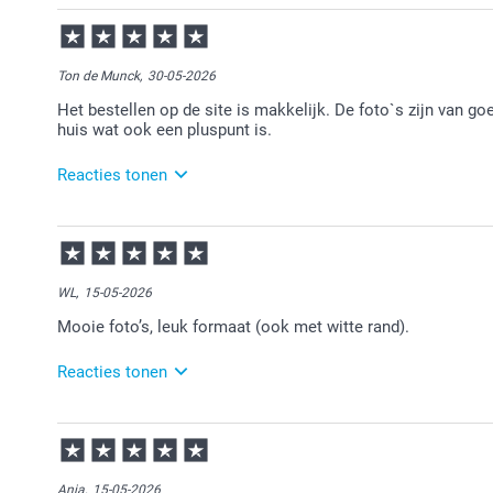
30-06-2026
12:15
Heel vervelend te lezen.
Ton de Munck,
30-05-2026
Wil je ons hierover eens een maila sturen.
Het bestellen op de site is makkelijk. De foto`s zijn van goe
huis wat ook een pluspunt is.
Wij lossen dit graag voor je op.
In afwachting van je mail.
Reacties tonen
01-06-2026
13:28
Bedankt voor je bericht.
WL,
15-05-2026
Heel goed te lezen dat je zo tevreden bent.
Mooie foto’s, leuk formaat (ook met witte rand).
Veel plezier van de foto's.
Reacties tonen
18-05-2026
13:49
Leuk om te lezen.
Anja,
15-05-2026