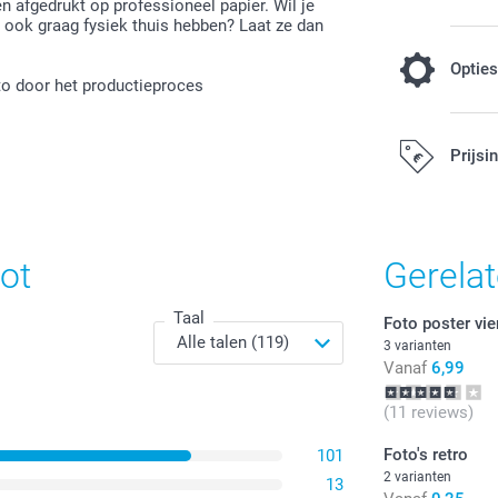
n afgedrukt op professioneel papier. Wil je
r ook graag fysiek thuis hebben? Laat ze dan
Optie
oto door het productieproces
Kleureffect
Prijsi
Gratis
Alle prijzen zi
ot
Gerela
Zwart-Wit
Sepia
Taal
Foto poster vie
3 varianten
Vanaf
6,99
Papiertype
(11 reviews)
Foto's retro
101
Gratis
2 varianten
13