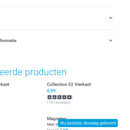
s
nformatie
jn in EURO (€) inclusief BTW en exclusief verzendkosten.
teerde producten
rkant
Collection 52 Vierkant
6,99
(18 reviews)
Magneten
Nu besteld, dinsdag geleverd
Meer dan 10 varianten