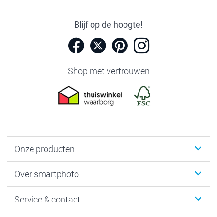
Blijf op de hoogte!
Shop met vertrouwen
Onze producten
Foto's afdrukken
Over smartphoto
Fotoboeken
Wanddecoratie
smartphoto
Service & contact
Fotocadeaus
Vacatures
Kalenders & agenda's
Sitemap
Service & Contact