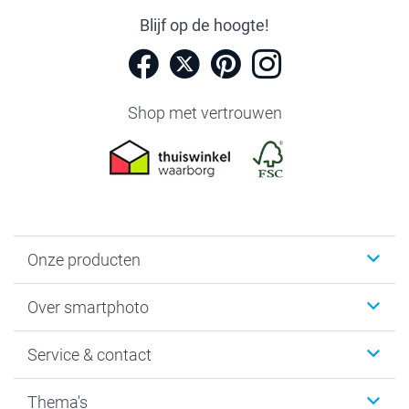
Blijf op de hoogte!
Shop met vertrouwen
Onze producten
Foto's afdrukken
Over smartphoto
Fotoboeken
Wanddecoratie
smartphoto
Service & contact
Fotocadeaus
Vacatures
Kalenders & agenda's
Sitemap
Service & Contact
Thema's
Kaarten
Bestelproces
Tevredenheidsgarantie