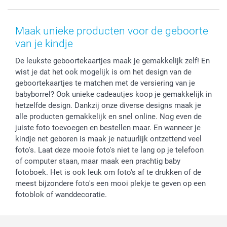
Voorwaarden
Mijn account
Kerst
Herroepingsrecht
Mijn orderstatus
Baby
Maak unieke producten voor de geboorte
Privacy
smartbonus
Moederdag
van je kindje
Cookiebeleid
smartfriends
Vaderdag
De leukste geboortekaartjes maak je gemakkelijk zelf! En
Reviews
service@smartphoto.nl
Huwelijk
wist je dat het ook mogelijk is om het design van de
Prijslijst
Affiliate partnerprogramma
geboortekaartjes te matchen met de versiering van je
Investor Relations
Partnerships
babyborrel? Ook unieke cadeautjes koop je gemakkelijk in
Influencer partnerprogramma
hetzelfde design. Dankzij onze diverse designs maak je
alle producten gemakkelijk en snel online. Nog even de
juiste foto toevoegen en bestellen maar. En wanneer je
kindje net geboren is maak je natuurlijk ontzettend veel
foto's. Laat deze mooie foto's niet te lang op je telefoon
of computer staan, maar maak een prachtig baby
fotoboek. Het is ook leuk om foto's af te drukken of de
meest bijzondere foto's een mooi plekje te geven op een
fotoblok of wanddecoratie.