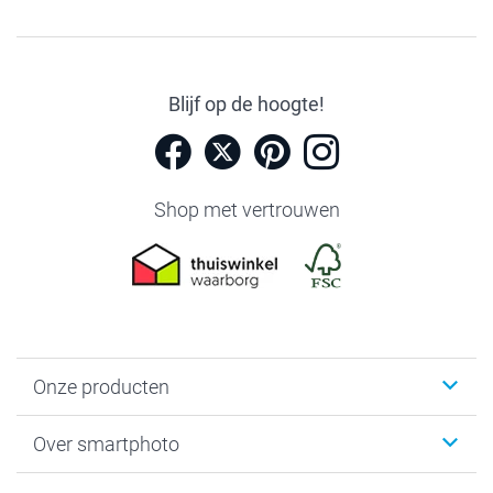
Blijf op de hoogte!
Shop met vertrouwen
Onze producten
Foto's afdrukken
Over smartphoto
Fotoboeken
Wanddecoratie
smartphoto