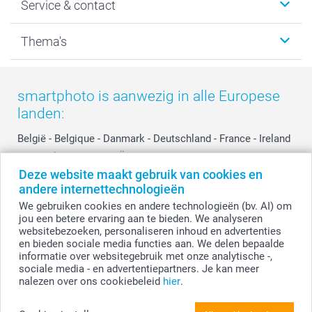
Service & contact
Fotocadeaus
Vacatures
Kalenders & agenda's
Sitemap
Service & Contact
Thema's
Kaarten
Bestelproces
Tevredenheidsgarantie
Voorwaarden
Mijn account
Kerst
Herroepingsrecht
Mijn orderstatus
Baby
smartphoto is aanwezig in alle Europese
Privacy
smartbonus
Moederdag
landen:
Cookiebeleid
smartfriends
Vaderdag
Reviews
service@smartphoto.nl
Huwelijk
België
-
Belgique
-
Danmark
-
Deutschland
-
France
-
Ireland
Prijslijst
Affiliate partnerprogramma
-
Nederland
-
Norge
-
Österreich
-
Schweiz
-
Suisse
-
Deze website maakt gebruik van cookies en
Investor Relations
Partnerships
Switzerland
-
Suomi
-
Sverige
-
United Kingdom
-
andere internettechnologieën
Other Countries
Influencer partnerprogramma
We gebruiken cookies en andere technologieën (bv. AI) om
jou een betere ervaring aan te bieden. We analyseren
websitebezoeken, personaliseren inhoud en advertenties
Alle prijzen zijn in EURO (€) inclusief BTW en exclusief verzendkosten.
en bieden sociale media functies aan. We delen bepaalde
informatie over websitegebruik met onze analytische -,
sociale media - en advertentiepartners. Je kan meer
nalezen over ons cookiebeleid
hier
.
© smartphoto group. Alle rechten voorbehouden.
Disclaimer