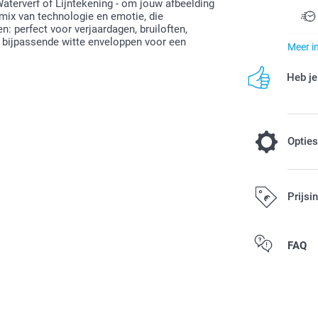
, Waterverf of Lijntekening - om jouw afbeelding
 mix van technologie en emotie, die
: perfect voor verjaardagen, bruiloften,
s bijpassende witte enveloppen voor een
Meer i
Heb je
Optie
Standaard 
Prijsi
papier. Wil
papier met 
papier.
FAQ
0,30 / stuk
Alle prijzen zi
Opties, prijzen