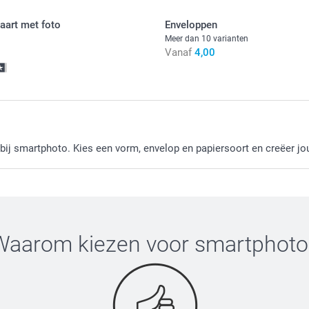
aart met foto
Enveloppen
Hoeveelheid
Dubbelzijdig 
Meer dan 10 varianten
Mat afgewerk
Vanaf
4,00
1 - 9
Kies ervoo
10 - 19
gekleurde 
20 - 29
ij smartphoto. Kies een vorm, envelop en papiersoort en creëer jo
Gratis
Vanaf
30 - 49
Opties, prijzen
50+
Papier van 120
Waarom kiezen voor
smartphoto
Wit (voorges
Donkerrood
Lavendel
Eco-bruin