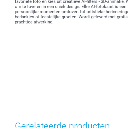
favoriete foto en kies uit creatieve AI-filters - 3D-animatie
om te toveren in een uniek design. Elke AI-fotokaart is een
persoonlijke momenten omtovert tot artistieke herinneringen
bedankjes of feestelijke groeten. Wordt geleverd met grati
prachtige afwerking.
Gerelateerde producten