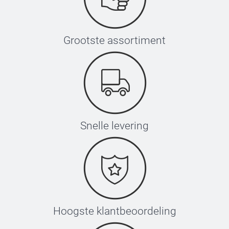
Papier van 16
Stevig Wit
Grootste assortiment
Glinsterend pa
Glinsterend 
Glinsterend Z
Glinsterend 
Glinsterend 
Enveloppe met 
Snelle levering
Hoogste klantbeoordeling