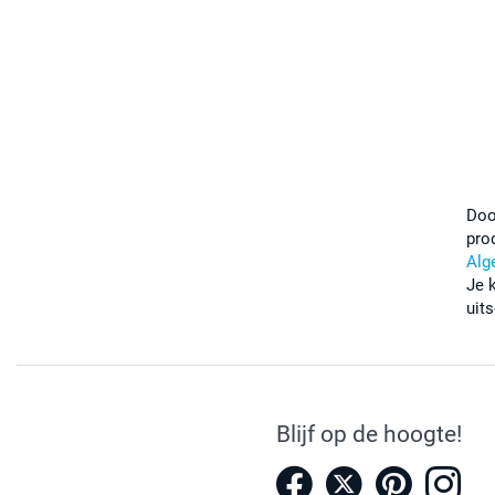
Doo
pro
Alg
Je 
uits
Blijf op de hoogte!