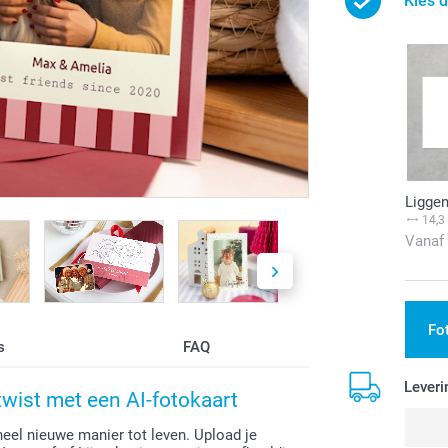
Kies d
Ligge
14,3
Vanaf
Fo
s
FAQ
Leveri
wist met een AI-fotokaart
eel nieuwe manier tot leven. Upload je