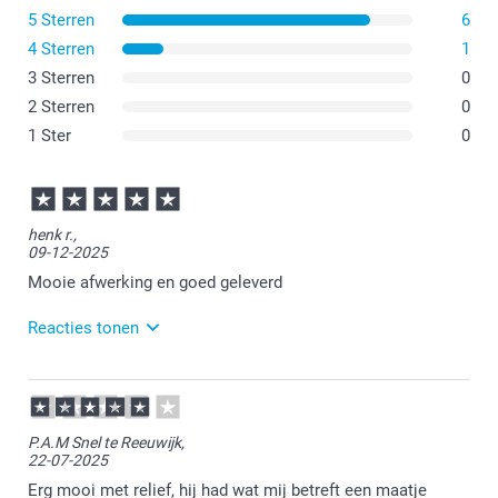
Glinsterend Goud
30 - 49
Vanaf
1,49
5 Sterren
6
Glinsterend Zilver
Glinsterend Wit
4 Sterren
1
Glinsterend Blauw
50+
Vanaf
1,39
3 Sterren
0
2 Sterren
0
Enveloppe met puntklep
1 Ster
0
henk r.,
09-12-2025
Mooie afwerking en goed geleverd
Reacties tonen
09-12-2025
16:07
Bedankt voor je review. Wat leuk om te horen dat je
P.A.M Snel te Reeuwijk,
tevreden bent. Heel veel plezier van je fotokaarten en
22-07-2025
we zien je graag nog eens terug.
Erg mooi met relief, hij had wat mij betreft een maatje