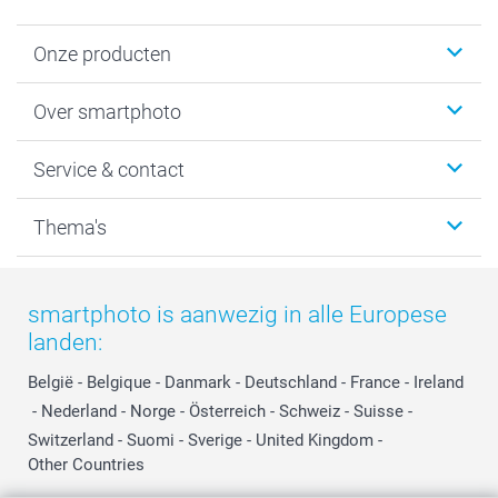
Onze producten
Foto's afdrukken
Over smartphoto
Fotoboeken
Wanddecoratie
smartphoto
Service & contact
Fotocadeaus
Vacatures
Kalenders & agenda's
Sitemap
Service & Contact
Thema's
Kaarten
Bestelproces
Tevredenheidsgarantie
Voorwaarden
Mijn account
Kerst
Herroepingsrecht
Mijn orderstatus
Baby
smartphoto is aanwezig in alle Europese
Privacy
smartbonus
Moederdag
landen:
Cookiebeleid
smartfriends
Vaderdag
Reviews
service@smartphoto.nl
Huwelijk
België
-
Belgique
-
Danmark
-
Deutschland
-
France
-
Ireland
Prijslijst
Affiliate partnerprogramma
-
Nederland
-
Norge
-
Österreich
-
Schweiz
-
Suisse
-
Investor Relations
Partnerships
Switzerland
-
Suomi
-
Sverige
-
United Kingdom
-
Other Countries
Influencer partnerprogramma