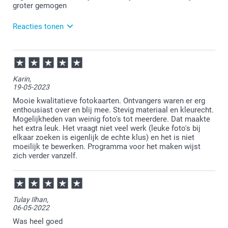
groter gemogen
Reacties tonen
23-07-2025
10:44
Bedankt voor je review. Fijn om te lezen dat je
Karin,
tevreden bent met de fotokaart. Wij gaan het formaat
19-05-2023
eens meenemen als tip. Wij wensen je veel plezier
van je bestelling!
Mooie kwalitatieve fotokaarten. Ontvangers waren er erg
enthousiast over en blij mee. Stevig materiaal en kleurecht.
Mogelijkheden van weinig foto's tot meerdere. Dat maakte
het extra leuk. Het vraagt niet veel werk (leuke foto's bij
elkaar zoeken is eigenlijk de echte klus) en het is niet
moeilijk te bewerken. Programma voor het maken wijst
zich verder vanzelf.
Tulay Ilhan,
06-05-2022
Was heel goed