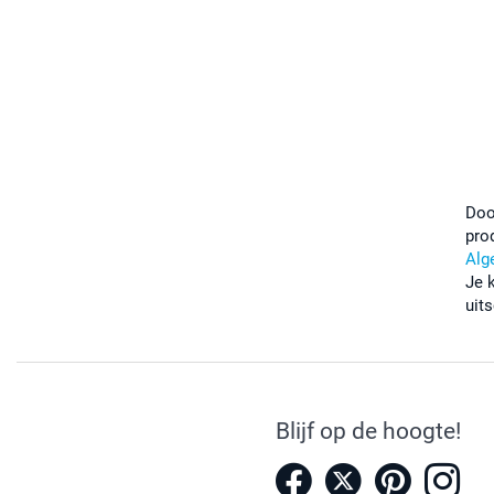
Doo
pro
Alg
Je 
uits
Blijf op de hoogte!