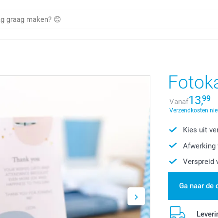
Fotok
13,
99
Vanaf
Verzendkosten nie
Kies uit v
Afwerking 
Verspreid 
Ga naar de 
Leveri