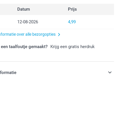
Datum
Prijs
12-08-2026
4,99
nformatie over alle bezorgopties
 een taalfoutje gemaakt?
Krijg een gratis herdruk
nformatie
jn in EURO (€) inclusief BTW en exclusief verzendkosten.