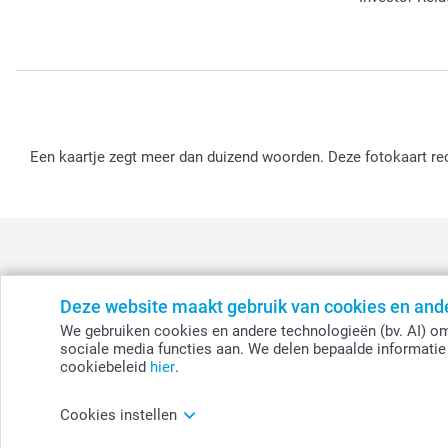
Een kaartje zegt meer dan duizend woorden. Deze fotokaart rec
Deze website maakt gebruik van cookies en and
België
-
Belgique
-
Danmark
-
Deutschland
-
France
-
Ir
We gebruiken cookies en andere technologieën (bv. AI) om
sociale media functies aan. We delen bepaalde informatie 
cookiebeleid
hier
.
© smartphoto group. Alle rechten voorbehouden.
Disclaimer
Cookies instellen