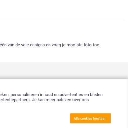
één van de vele designs en voeg je mooiste foto toe.
:
nd
-
Suomi
-
Sverige
-
United Kingdom
-
Other Countries
eken, personaliseren inhoud en advertenties en bieden
ertentiepartners. Je kan meer nalezen over ons
Alle cookies toestaan