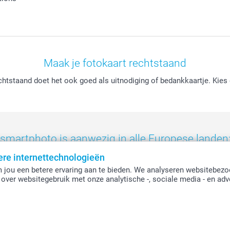
Maak je fotokaart rechtstaand
htstaand doet het ook goed als uitnodiging of bedankkaartje. Kies 
smartphoto is aanwezig in alle Europese landen
ere internettechnologieën
eland
-
Nederland
-
Norge
-
Österreich
-
Schweiz
-
Suisse
-
Switzerla
 jou een betere ervaring aan te bieden. We analyseren websitebezo
over websitegebruik met onze analytische -, sociale media - en adv
Alle prijzen zijn in EURO (€) inclusief BTW en exclusief verzendkosten.