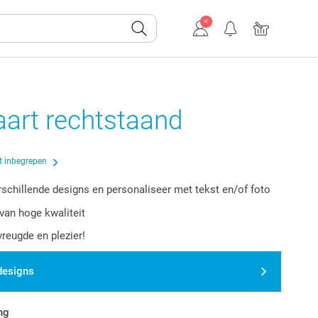
aart rechtstaand
t inbegrepen
erschillende designs en personaliseer met tekst en/of foto
van hoge kwaliteit
vreugde en plezier!
designs
ng