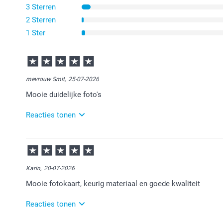
3 Sterren
2 Sterren
1 Ster
mevrouw Smit,
25-07-2026
Mooie duidelijke foto's
Reacties tonen
28-07-2026
14:34
Veel plezier van de foto's!
Karin,
20-07-2026
Mooie fotokaart, keurig materiaal en goede kwaliteit
Reacties tonen