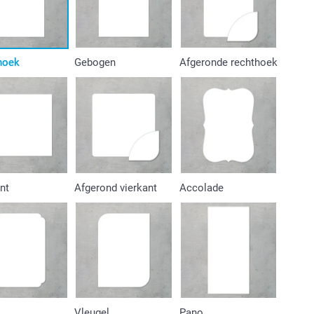
hoek
Gebogen
Afgeronde rechthoek
nt
Afgerond vierkant
Accolade
Vleugel
Pano