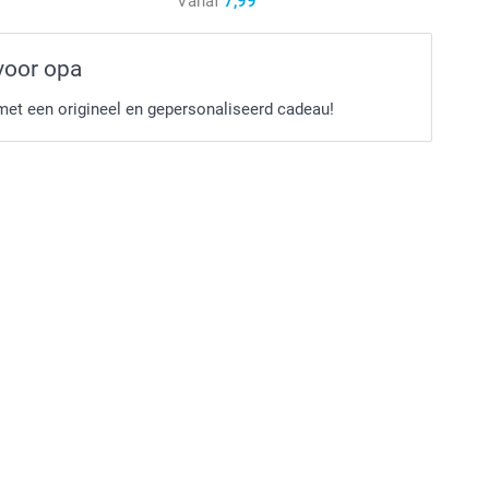
Vanaf
7,99
Vanaf
0,89
voor opa
 en beschikbaarheid
Vanaf
0,79
met een origineel en gepersonaliseerd cadeau!
 g
electeerd)
0g
pier 120 g
Goud
ilver
Wit
Blauw