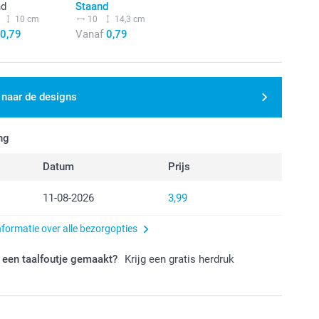
nd
Staand
10 cm
10
14,3 cm
0,79
Vanaf
0,79
 naar de designs
ng
Datum
Prijs
11-08-2026
3,99
nformatie over alle bezorgopties
 een taalfoutje gemaakt?
Krijg een gratis herdruk