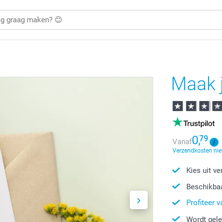
Maak j
0,
79
Vanaf
Verzendkosten nie
Kies uit ve
Beschikbaa
Profiteer v
Wordt gele