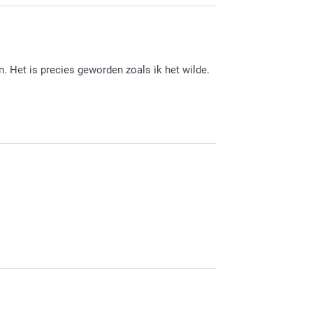
Enveloppe met 
otokaart hebt gemaakt. Heel veel plezier ervan!
 Het is precies geworden zoals ik het wilde.
bij ons je fotokaarten hebt gemaakt en deze
eden bent over je ontvangen fotokaarten. Heel