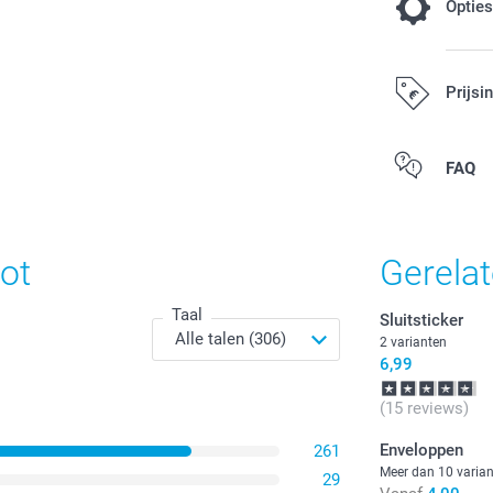
Optie
Standaard 
Prijsi
papier. Wil
papier met 
papier.
FAQ
0,30 / stuk
Alle prijzen zi
ot
Opties, prijzen
Gerela
Taal
Sluitsticker
Hoeveelheid
Dubbelzijdig 
2 varianten
Mat afgewerk
6,99
1 - 9
(15 reviews)
Kies ervoo
10 - 19
Enveloppen
261
gekleurde 
Meer dan 10 varia
29
20 - 29