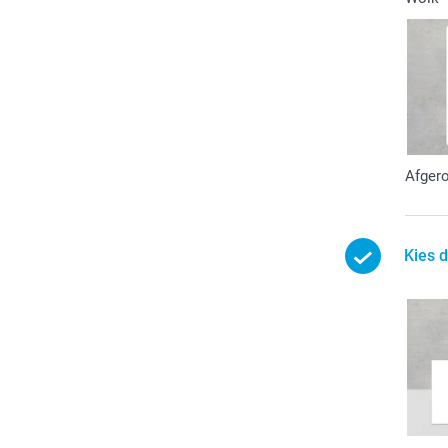
Afger
Kies d