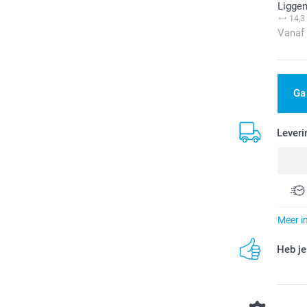
Ligge
14,3
Vanaf
Ga
Leveri
Meer i
Heb je