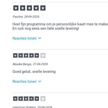
21-07-2026
09:42
Bedankt voor je review. Wat leuk dat je bij ons een f
Pauline,
28-06-2026
Heel fijn programma om je persoonlijke kaart mee te maken.
En ook nog eens een hele snelle levering!
Reacties tonen
29-06-2026
14:53
Bedankt voor je review. Wat leuk om te horen dat je 
naar wens zijn ontvangen. Heel veel plezier ervan!
Maaike Banga,
27-06-2026
Goed geluk, snelle levering
Reacties tonen
29-06-2026
14:58
Bedankt voor je review. Fijn om te horen dat je tevr
veel plezier ervan!
mevrouw Dickens,
20-06-2026