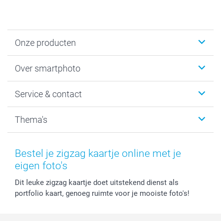
Onze producten
Foto's afdrukken
Over smartphoto
Fotoboeken
Wanddecoratie
smartphoto
Service & contact
Fotocadeaus
Vacatures
Kalenders & agenda's
Sitemap
Service & Contact
Thema's
Kaarten
Bestelproces
Tevredenheidsgarantie
Voorwaarden
Mijn account
Kerst
Herroepingsrecht
Mijn orderstatus
Baby
Bestel je zigzag kaartje online met je
Privacy
smartbonus
Moederdag
eigen foto's
Cookiebeleid
smartfriends
Vaderdag
Dit leuke zigzag kaartje doet uitstekend dienst als
Reviews
service@smartphoto.nl
Huwelijk
portfolio kaart, genoeg ruimte voor je mooiste foto's!
Prijslijst
Affiliate partnerprogramma
Investor Relations
Partnerships