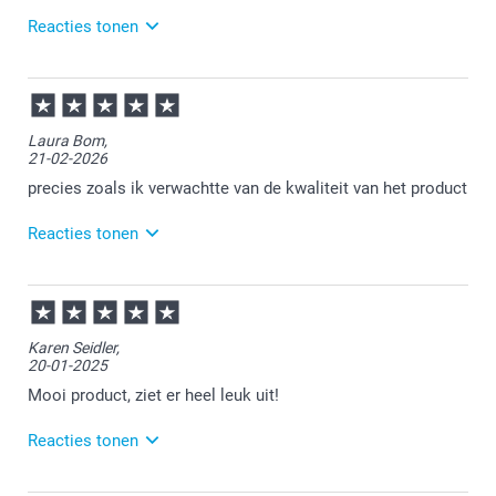
Reacties tonen
15-06-2026
12:01
Dat is vervelend te lezen.
Laura Bom,
21-02-2026
Veel plezier van je bestelling!
precies zoals ik verwachtte van de kwaliteit van het product
Reacties tonen
23-02-2026
14:35
Bedankt voor de positieve feedback. Het is goed om
Karen Seidler,
te horen dat de kwaliteit van het zigzag kaartje
20-01-2025
precies is wat je ervan verwachtte. We doen ons
best om die standaard altijd vast te houden.
Mooi product, ziet er heel leuk uit!
Reacties tonen
21-01-2025