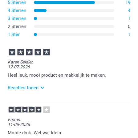
5 Sterren
19
4 Sterren
4
3 Sterren
1
2 Sterren
0
1 Ster
1
Karen Seidler,
12-07-2026
Heel leuk, mooi product en makkelijk te maken.
Reacties tonen
14-07-2026
13:51
Bedankt voor je review. Leuk om te horen dat je
Emms,
tevreden bent over je ontvangen zigzagkaartje. Veel
11-06-2026
plezier ervan!
Mooie druk. Wel wat klein.