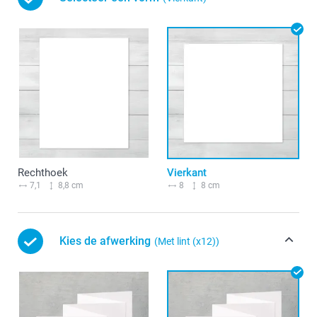
Rechthoek
Vierkant
7,1
8,8 cm
8
8 cm
Kies de afwerking
(Met lint (x12))