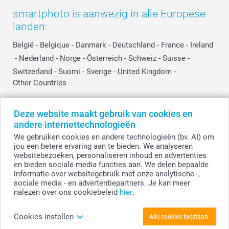
Influencer partnerprogramma
smartphoto is aanwezig in alle Europese
landen:
België
-
Belgique
-
Danmark
-
Deutschland
-
France
-
Ireland
-
Nederland
-
Norge
-
Österreich
-
Schweiz
-
Suisse
-
Switzerland
-
Suomi
-
Sverige
-
United Kingdom
-
Other Countries
Deze website maakt gebruik van cookies en
Alle prijzen zijn in EURO (€) inclusief BTW en exclusief verzendkosten.
andere internettechnologieën
We gebruiken cookies en andere technologieën (bv. AI) om
jou een betere ervaring aan te bieden. We analyseren
websitebezoeken, personaliseren inhoud en advertenties
© smartphoto group. Alle rechten voorbehouden.
Disclaimer
en bieden sociale media functies aan. We delen bepaalde
informatie over websitegebruik met onze analytische -,
sociale media - en advertentiepartners. Je kan meer
nalezen over ons cookiebeleid
hier
.
Personaliseer je Zigzag fotokaartje Vierkant
Blauw lint - Set van 12
Cookies instellen
Alle cookies toestaan