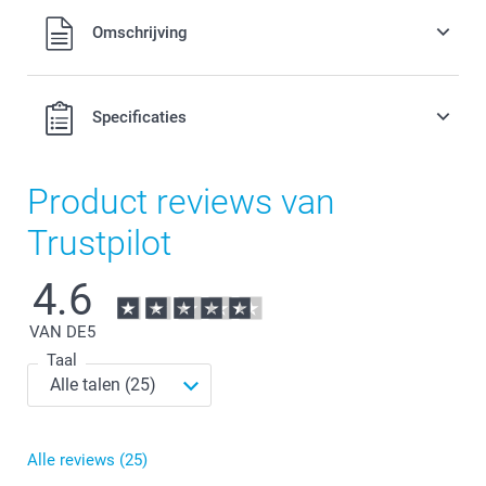
Omschrijving
Alle prijzen zijn in EURO (€) inclusief BTW en exclusief
Specificaties
verzendkosten.
Product reviews van
Hoeveelheid
Prijs per stuk
Trustpilot
1+
Vanaf
29,99
4.6
VAN DE
5
Taal
Alle reviews (25)