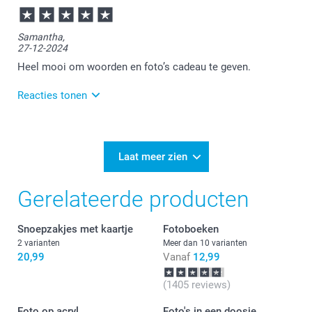
11:29
Bedankt voor je review. Fijn om te horen dat je blij
Samantha,
bent met je zigzagkaartje. Veel plezier ervan en
27-12-2024
graag tot een volgende keer.
Heel mooi om woorden en foto’s cadeau te geven.
Reacties tonen
27-12-2024
12:31
Bedankt voor je review. Wat fijn om te lezen dat je
Laat meer zien
blij bent met het zigzagkaartje. Heel veel plezier er
van!
Gerelateerde producten
Snoepzakjes met kaartje
Fotoboeken
2 varianten
Meer dan 10 varianten
20,99
Vanaf
12,99
(1405 reviews)
Foto op acryl
Foto's in een doosje