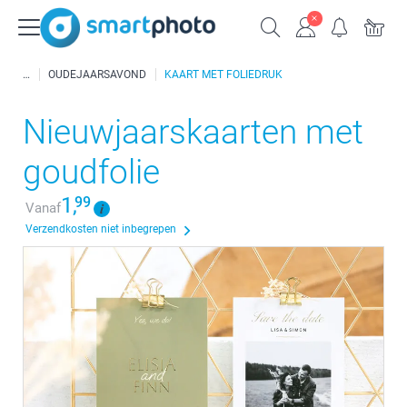
OUDEJAARSAVOND
KAART MET FOLIEDRUK
Nieuwjaarskaarten met
goudfolie
1,
99
Vanaf
Verzendkosten niet inbegrepen