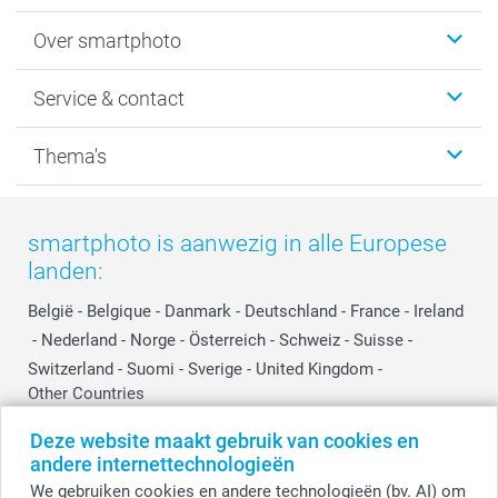
Foto's afdrukken
Over smartphoto
Fotoboeken
Wanddecoratie
smartphoto
Service & contact
Fotocadeaus
Vacatures
Kalenders & agenda's
Sitemap
Service & Contact
Thema's
Kaarten
Bestelproces
Tevredenheidsgarantie
Voorwaarden
Mijn account
Kerst
Herroepingsrecht
Mijn orderstatus
Baby
smartphoto is aanwezig in alle Europese
Privacy
smartbonus
Moederdag
landen:
Cookiebeleid
smartfriends
Vaderdag
Reviews
service@smartphoto.nl
Huwelijk
België
-
Belgique
-
Danmark
-
Deutschland
-
France
-
Ireland
Prijslijst
Affiliate partnerprogramma
-
Nederland
-
Norge
-
Österreich
-
Schweiz
-
Suisse
-
Investor Relations
Partnerships
Switzerland
-
Suomi
-
Sverige
-
United Kingdom
-
Other Countries
Influencer partnerprogramma
Deze website maakt gebruik van cookies en
andere internettechnologieën
Alle prijzen zijn in EURO (€) inclusief BTW en exclusief verzendkosten.
We gebruiken cookies en andere technologieën (bv. AI) om