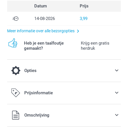
Datum
Prijs
14-08-2026
3,99
Meer informatie over alle bezorgopties
Heb je een taalfoutje
Krijg een gratis
gemaakt?
herdruk
Opties
Kies ervoor om jouw Fotokaarten in een
Prijsinformatie
prachtige gekleurde envelop te versturen
Gratis
Vanaf
Omschrijving
Opties, prijzen en beschikbaarheid