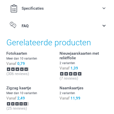
Alle prijzen zijn in EURO (€) inclusief BTW en exclusief
Specificaties
Papier van 120 g
verzendkosten.
Wit (voorgeselecteerd)
Donkerrood
FAQ
Hoeveelheid
Prijs per stuk
Lavendel
Eco-bruin
1 - 9
Vanaf
3,09
Gerelateerde producten
Papier van 160g
10 - 19
Vanaf
2,29
Fotokaarten
Nieuwjaarskaarten met
Stevig Wit
reliëffolie
Meer dan 10 varianten
Vanaf
0,79
2 varianten
Glinsterend papier 120 g
20 - 29
Vanaf
2,19
Vanaf
1,39
(306 reviews)
Glinsterend Goud
30 - 49
Vanaf
2,09
(7 reviews)
Glinsterend Zilver
Glinsterend Wit
Zigzag kaartje
Naamkaartjes
Glinsterend Blauw
50+
Vanaf
1,99
Meer dan 10 varianten
2 varianten
Vanaf
2,49
Vanaf
11,99
Enveloppe met puntklep
(25 reviews)