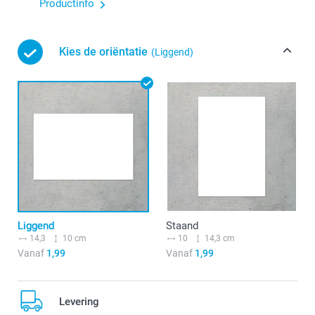
Productinfo
Kies de oriëntatie
(Liggend)
Liggend
Staand
14,3
10 cm
10
14,3 cm
Vanaf
1,99
Vanaf
1,99
Levering