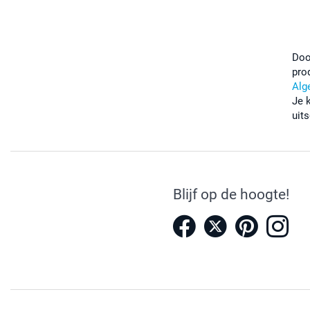
Doo
pro
Alg
Je 
uits
Blijf op de hoogte!