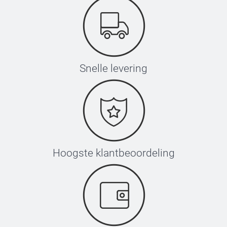
Glinsterend pa
Glinsterend 
Glinsterend Z
Glinsterend 
Glinsterend 
Snelle levering
Enveloppe met 
Hoogste klantbeoordeling