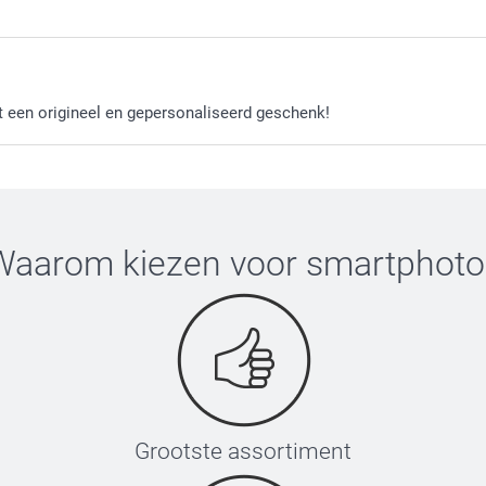
Mat afgewerk
Kies ervoo
t een origineel en gepersonaliseerd geschenk!
gekleurde 
Gratis
Vanaf
Opties, prijzen
Waarom kiezen voor
smartphoto
Papier van 120
Wit (voorges
Donkerrood
Lavendel
Eco-bruin
Papier van 16
Grootste assortiment
Stevig Wit