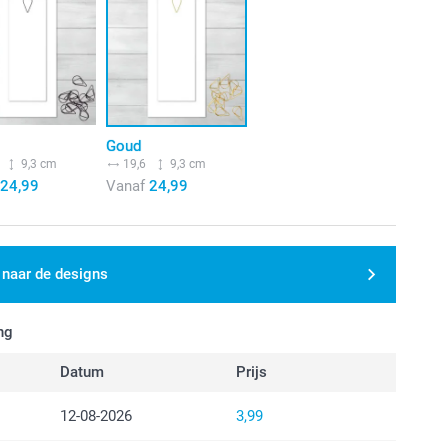
Goud
9,3 cm
19,6
9,3 cm
24,99
Vanaf
24,99
 naar de designs
ng
Datum
Prijs
12-08-2026
3,99