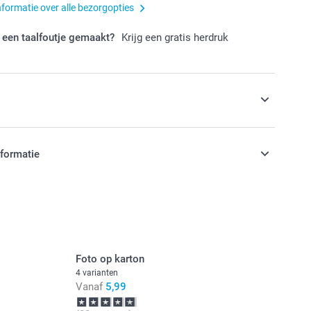
nformatie over alle bezorgopties
 een taalfoutje gemaakt?
Krijg een gratis herdruk
s
wordt je Stapelkaart afgedrukt op
nformatie
apier. Wil je een andere look? Ga dan voor
met een glinstering of kies voor mat
papier.
jn in EURO (€) inclusief BTW en exclusief verzendkosten.
Foto op karton
 en beschikbaarheid
4 varianten
Vanaf
5,99
glinsterend kwaliteitspapier van 300 g