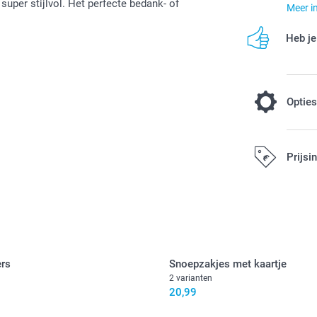
super stijlvol. Het perfecte bedank- of
Meer i
Heb je
Optie
Standaard 
Prijsi
glanzend p
mat papier 
afgewerkt 
Alle prijzen zi
0,30 / stuk
ers
Snoepzakjes met kaartje
Opties, prijzen
2 varianten
20,99
Dubbelzijdig 