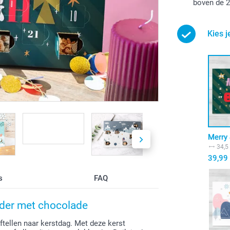
boven de 2
Kies je
Merry 
34,5
39,99
s
FAQ
nder met chocolade
ftellen naar kerstdag. Met deze kerst