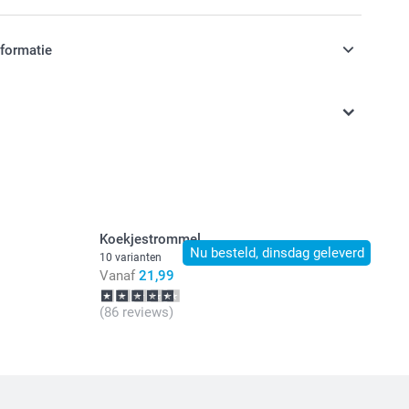
nformatie
jn in EURO (€) inclusief BTW en exclusief verzendkosten.
Koekjestrommel
Nu besteld, dinsdag geleverd
10 varianten
Vanaf
21,99
(86 reviews)