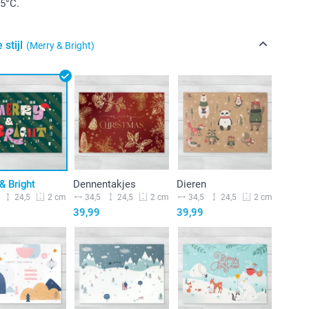
5°C.
 stijl
(Merry & Bright)
& Bright
Dennentakjes
Dieren
24,5
34,5
24,5
34,5
24,5
2 cm
2 cm
2 cm
39,99
39,99