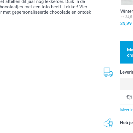
aftellen dit jaar nog lekkerder. Duik in de
hocolaatjes met een foto heeft. Lekker! Vier
Winte
er met gepersonaliseerde chocolade en ontdek
34,5
39,99
Ma
ch
Leveri
Meer i
Heb je