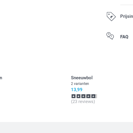
Prijsi
Alle prijzen zi
FAQ
n
Sneeuwbol
2 varianten
13,99
(23 reviews)