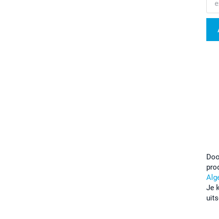
Doo
pro
Alg
Je 
uits