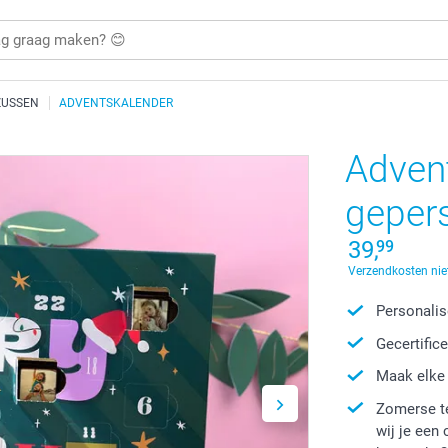
ZUSSEN
ADVENTSKALENDER
Adven
geper
39,
99
Verzendkosten nie
Personalis
Gecertific
Maak elke
Zomerse t
wij je een