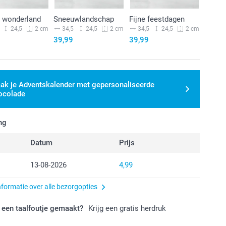
r wonderland
Sneeuwlandschap
Fijne feestdagen
24,5
34,5
24,5
34,5
24,5
2 cm
2 cm
2 cm
39,99
39,99
ak je Adventskalender met gepersonaliseerde
ocolade
ng
Datum
Prijs
13-08-2026
4,99
nformatie over alle bezorgopties
 een taalfoutje gemaakt?
Krijg een gratis herdruk