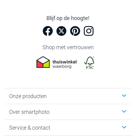
Blijf op de hoogte!
Shop met vertrouwen
Onze producten
Foto's afdrukken
Over smartphoto
Fotoboeken
Wanddecoratie
smartphoto
Service & contact
Fotocadeaus
Vacatures