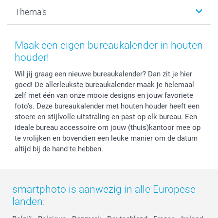
Kalenders & agenda's
Sitemap
Service & Contact
Thema's
Kaarten
Bestelproces
Tevredenheidsgarantie
Voorwaarden
Mijn account
Kerst
Herroepingsrecht
Mijn orderstatus
Baby
Maak een eigen bureaukalender in houten
Privacy
smartbonus
Moederdag
houder!
Cookiebeleid
smartfriends
Vaderdag
Wil jij graag een nieuwe bureaukalender? Dan zit je hier
Reviews
service@smartphoto.nl
Huwelijk
goed! De allerleukste bureaukalender maak je helemaal
Prijslijst
Affiliate partnerprogramma
zelf met één van onze mooie designs en jouw favoriete
Investor Relations
Partnerships
foto's. Deze bureaukalender met houten houder heeft een
Influencer partnerprogramma
stoere en stijlvolle uitstraling en past op elk bureau. Een
ideale bureau accessoire om jouw (thuis)kantoor mee op
te vrolijken en bovendien een leuke manier om de datum
altijd bij de hand te hebben.
smartphoto is aanwezig in alle Europese
landen: