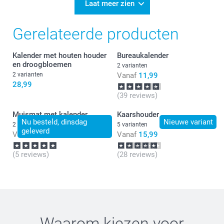
Bedankt voor je review. Wat leuk om te horen dat je
Laat meer zien
tevreden bent over je bestelde bureaukalender. Heel
veel plezier ervan!
Gerelateerde producten
Kalender met houten houder
Bureaukalender
en droogbloemen
2 varianten
2 varianten
Vanaf
11,99
28,99
(39 reviews)
Muismat met kalender
Kaarshouder
Nu besteld, dinsdag
Nieuwe variant
2 varianten
5 varianten
geleverd
Vanaf
10,99
Vanaf
15,99
(5 reviews)
(28 reviews)
Waarom kiezen voor