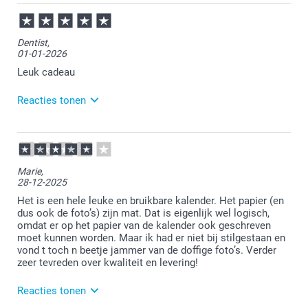
08-01-2026
13:22
Bedankt voor je review. Wat leuk om te lezen dat
Dentist,
jullie er een traditie van hebben gemaakt om elk jaar
01-01-2026
een bureaukalender te bestellen. Heel veel plezier
ervan!
Leuk cadeau
Reacties tonen
02-01-2026
12:50
Bedankt voor je review. Wat fijn dat je de kalender
Marie,
een leuk cadeautje vindt. Veel plezier er van (of met
28-12-2025
geven)!
Het is een hele leuke en bruikbare kalender. Het papier (en
dus ook de foto’s) zijn mat. Dat is eigenlijk wel logisch,
omdat er op het papier van de kalender ook geschreven
moet kunnen worden. Maar ik had er niet bij stilgestaan en
vond t toch n beetje jammer van de doffige foto’s. Verder
zeer tevreden over kwaliteit en levering!
Reacties tonen