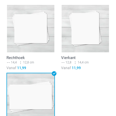
Rechthoek
Vierkant
14,4
12,8 cm
12,8
14,4 cm
Vanaf
11,99
Vanaf
11,99