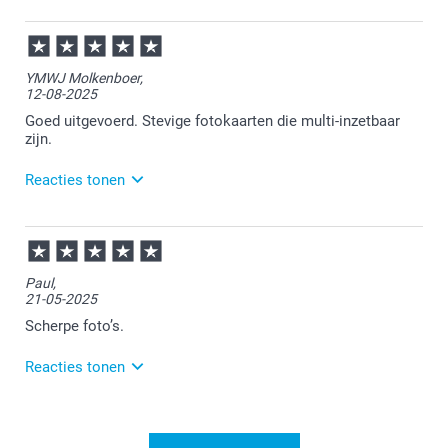
30-12-2025
11:08
Heel veel plezier van je bestelling.
YMWJ Molkenboer,
12-08-2025
Wij nemen je feedback intern mee.
Goed uitgevoerd. Stevige fotokaarten die multi-inzetbaar
zijn.
Reacties tonen
13-08-2025
09:08
Wat goed om te lezen.
Paul,
21-05-2025
Veel plezier ervan!
Scherpe foto’s.
Reacties tonen
22-05-2025
11:01