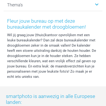
Kalenders & agenda's
Sitemap
Service & Contact
Thema's
Kaarten
Bestelproces
Tevredenheidsgarantie
Voorwaarden
Mijn account
Kerst
Herroepingsrecht
Mijn orderstatus
Baby
Fleur jouw bureau op met deze
Privacy
smartbonus
Moederdag
bureaukalender met droogbloemen!
Cookiebeleid
smartfriends
Vaderdag
Wil jij graag jouw (thuis)kantoor opvrolijken met een
Reviews
service@smartphoto.nl
Huwelijk
leuke bureaukalender? Dan zal deze bureaukalender met
Prijslijst
Affiliate partnerprogramma
droogbloemen zeker in de smaak vallen! De kalender
Investor Relations
Partnerships
heeft een stoere uitstraling dankzij de houten houder. De
Influencer partnerprogramma
droogbloemen kun je in de houder steken. Ze hebben
verschillende kleuren, wat een vrolijk effect zal geven op
jouw bureau. En extra leuk: de maandoverzichten kun je
personaliseren met jouw leukste foto's! Zo maak je er
echt iets unieks van.
smartphoto is aanwezig in alle Europese
landen: