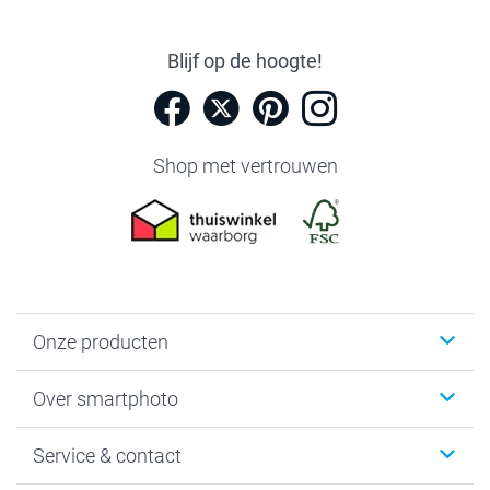
Blijf op de hoogte!
Shop met vertrouwen
Onze producten
Foto's afdrukken
Over smartphoto
Fotoboeken
Wanddecoratie
smartphoto
Service & contact
Fotocadeaus
Vacatures