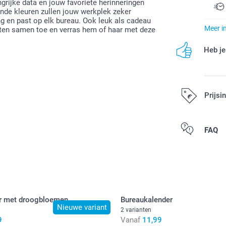
rijke data en jouw favoriete herinneringen
ende kleuren zullen jouw werkplek zeker
ng en past op elk bureau. Ook leuk als cadeau
Meer i
ten samen toe en verras hem of haar met deze
Heb je
Prijsi
Alle prijzen zi
FAQ
r met droogbloemen
Bureaukalender
Nieuwe variant
2 varianten
9
Vanaf
11,99