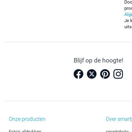
Doo
pro
Alg
Je 
uits
Blijf op de hoogte!
Onze producten
Over smart
Foto's afdrukken
smartphoto