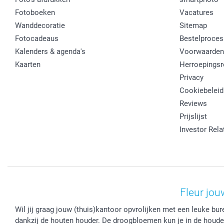
Fotoboeken
Vacatures
Wanddecoratie
Sitemap
Fotocadeaus
Bestelproces
Kalenders & agenda's
Voorwaarden
Kaarten
Herroepingsr
Privacy
Cookiebeleid
Reviews
Prijslijst
Investor Rela
Fleur jo
Wil jij graag jouw (thuis)kantoor opvrolijken met een leuke b
dankzij de houten houder. De droogbloemen kun je in de houder