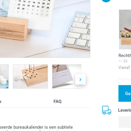
Recht
22
Vanaf
Ga
s
FAQ
Leveri
seerde bureaukalender is een subtiele