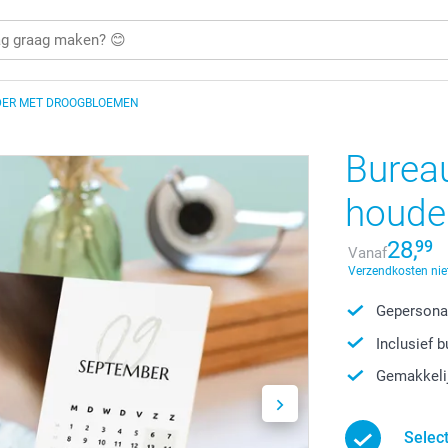
ER MET DROOGBLOEMEN
Burea
houde
28,
99
Vanaf
Verzendkosten nie
Gepersonal
Inclusief 
Gemakkelij
Selec