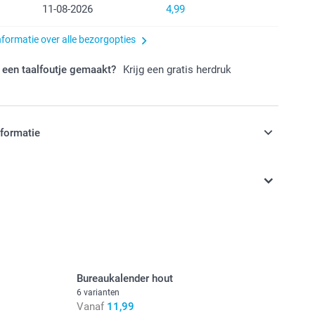
11-08-2026
4,99
nformatie over alle bezorgopties
 een taalfoutje gemaakt?
Krijg een gratis herdruk
nformatie
jn in EURO (€) inclusief BTW en exclusief verzendkosten.
Bureaukalender hout
6 varianten
Vanaf
11,99