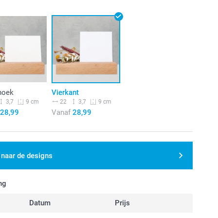
hoek
Vierkant
3,7
22
3,7
9 cm
9 cm
28,99
Vanaf
28,99
 naar de designs
ng
Datum
Prijs