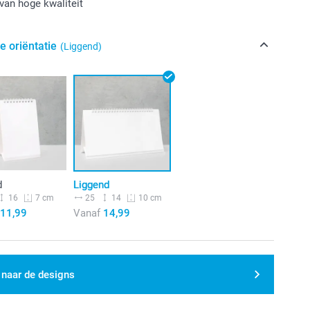
van hoge kwaliteit
e oriëntatie
(Liggend)
d
Liggend
16
25
14
7 cm
10 cm
11,99
Vanaf
14,99
 naar de designs