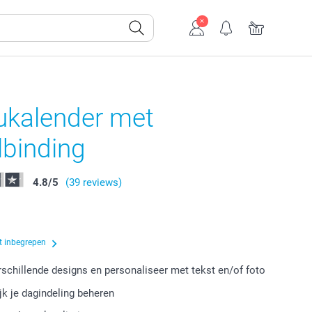
ukalender met
lbinding
4.8
/
5
(39 reviews)
t inbegrepen
erschillende designs en personaliseer met tekst en/of foto
k je dagindeling beheren