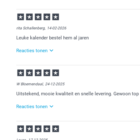
14-04-2026
12:03
Bedankt voor je review. Fijn om te horen dat je tevre
plezier ervan!
rita Schallenberg,
14-02-2026
Leuke kalender bestel hem al jaren
Reacties tonen
16-02-2026
16:41
Bedankt voor je review. Wat leuk dat je al jaren deze
van!
W Bloemendaal,
24-12-2025
Uitstekend, mooie kwaliteit en snelle levering. Gewoon top 
17:02
Gaat zeker lukken bedankt
Reacties tonen
29-12-2025
15:01
Heel veel plezier van de bureaukalender!