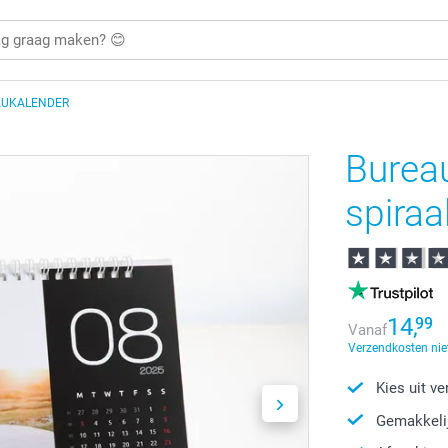
AUKALENDER
Burea
spiraa
14,
99
Vanaf
Verzendkosten nie
Kies uit v
Gemakkelij