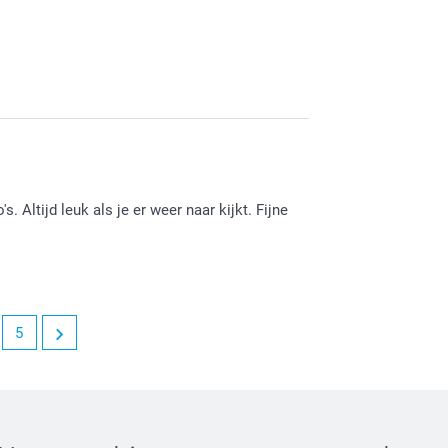
lij bent met je bureaukalender. Heel veel
 Altijd leuk als je er weer naar kijkt. Fijne
5