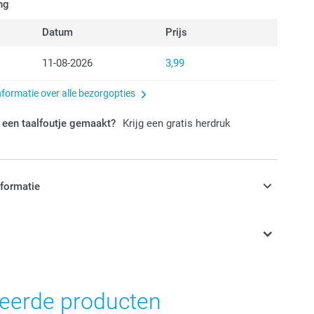
ng
Datum
Prijs
11-08-2026
3,99
nformatie over alle bezorgopties
 een taalfoutje gemaakt?
Krijg een gratis herdruk
nformatie
jn in EURO (€) inclusief BTW en exclusief verzendkosten.
teerde producten