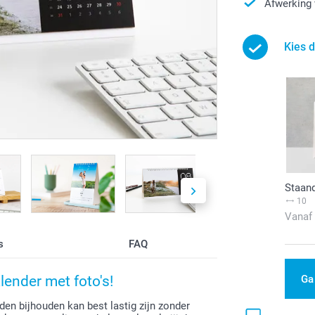
Afwerking 
Kies d
Staan
10
Vanaf
s
FAQ
Ga
ender met foto's!
den bijhouden kan best lastig zijn zonder