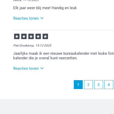
Laura,
17-12-2025
Elk jaar weer blij mee! Handig en leuk
Reacties tonen
18-12-2025
11:30
Bedankt voor je review. Wat leuk om te horen dat je b
plezier ervan!
Piet Groskamp,
15-12-2025
Jaarlijks maak ik een nieuwe bureaukalender met leuke foto's.
kalender die je overal kunt neerzetten.
Reacties tonen
16-12-2025
1
2
3
4
13:04
Dat is heel leuk om te lezen.
Heel veel plezier ervan!