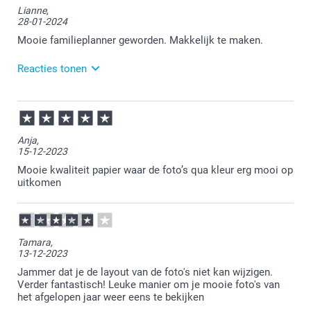
Lianne,
steeds na al die jaren zo tevreden bent over de
28-01-2024
familieplanner. Heel veel plezier er van!
Mooie familieplanner geworden. Makkelijk te maken.
Reacties tonen
29-01-2024
13:59
Bedankt voor je bericht.
Anja,
15-12-2023
Dat is heel fijn om te lezen.
Mooie kwaliteit papier waar de foto’s qua kleur erg mooi op
Heel veel plezier ervan!
uitkomen
Tamara,
13-12-2023
Jammer dat je de layout van de foto's niet kan wijzigen.
Verder fantastisch! Leuke manier om je mooie foto's van
het afgelopen jaar weer eens te bekijken