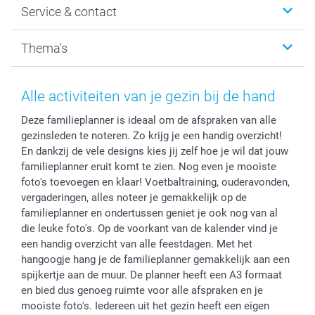
Service & contact
Fotocadeaus
Vacatures
Kalenders & agenda's
Sitemap
Service & Contact
Thema's
Kaarten
Bestelproces
Tevredenheidsgarantie
Voorwaarden
Mijn account
Kerst
Herroepingsrecht
Mijn orderstatus
Baby
Alle activiteiten van je gezin bij de hand
Privacy
smartbonus
Moederdag
Deze familieplanner is ideaal om de afspraken van alle
Cookiebeleid
smartfriends
Vaderdag
gezinsleden te noteren. Zo krijg je een handig overzicht!
Reviews
service@smartphoto.nl
Huwelijk
En dankzij de vele designs kies jij zelf hoe je wil dat jouw
Prijslijst
Affiliate partnerprogramma
familieplanner eruit komt te zien. Nog even je mooiste
Investor Relations
Partnerships
foto's toevoegen en klaar! Voetbaltraining, ouderavonden,
vergaderingen, alles noteer je gemakkelijk op de
Influencer partnerprogramma
familieplanner en ondertussen geniet je ook nog van al
die leuke foto's. Op de voorkant van de kalender vind je
een handig overzicht van alle feestdagen. Met het
hangoogje hang je de familieplanner gemakkelijk aan een
spijkertje aan de muur. De planner heeft een A3 formaat
en bied dus genoeg ruimte voor alle afspraken en je
mooiste foto's. Iedereen uit het gezin heeft een eigen