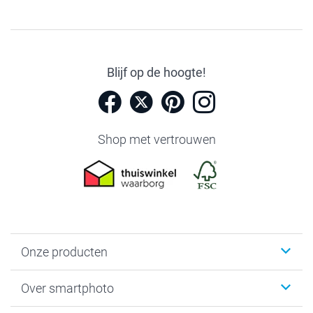
Blijf op de hoogte!
Shop met vertrouwen
Onze producten
Foto's afdrukken
Over smartphoto
Fotoboeken
Wanddecoratie
smartphoto