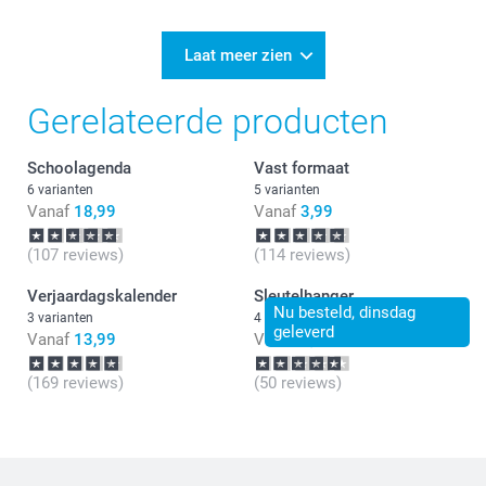
Laat meer zien
Gerelateerde producten
Schoolagenda
Vast formaat
6 varianten
5 varianten
Vanaf
18,99
Vanaf
3,99
(107 reviews)
(114 reviews)
Verjaardagskalender
Sleutelhanger
Nu besteld, dinsdag
3 varianten
4 varianten
geleverd
Vanaf
13,99
Vanaf
9,99
(169 reviews)
(50 reviews)