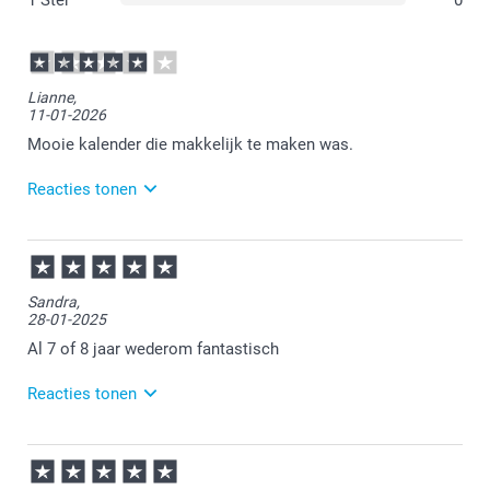
1 Ster
0
Lianne,
11-01-2026
Mooie kalender die makkelijk te maken was.
Reacties tonen
12-01-2026
11:21
Dat is goed om te lezen.
Sandra,
28-01-2025
Veel plezier van de kalender.
Al 7 of 8 jaar wederom fantastisch
Reacties tonen
29-01-2025
14:30
Bedankt voor je review. Wat ontzettend fijn dat je nog