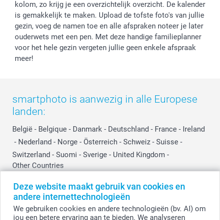
kolom, zo krijg je een overzichtelijk overzicht. De kalender
is gemakkelijk te maken. Upload de tofste foto's van jullie
gezin, voeg de namen toe en alle afspraken noteer je later
ouderwets met een pen. Met deze handige familieplanner
voor het hele gezin vergeten jullie geen enkele afspraak
meer!
smartphoto is aanwezig in alle Europese
landen:
België
-
Belgique
-
Danmark
-
Deutschland
-
France
-
Ireland
-
Nederland
-
Norge
-
Österreich
-
Schweiz
-
Suisse
-
Switzerland
-
Suomi
-
Sverige
-
United Kingdom
-
Other Countries
Deze website maakt gebruik van cookies en
andere internettechnologieën
Alle prijzen zijn in EURO (€) inclusief BTW en exclusief verzendkosten.
We gebruiken cookies en andere technologieën (bv. AI) om
jou een betere ervaring aan te bieden. We analyseren