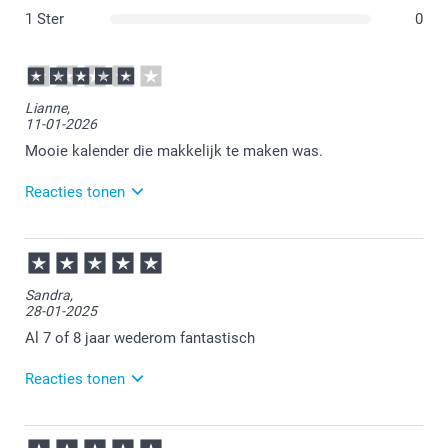
1 Ster
0
Lianne,
11-01-2026
Mooie kalender die makkelijk te maken was.
Reacties tonen
12-01-2026
11:21
Dat is goed om te lezen.
Sandra,
28-01-2025
Veel plezier van de kalender.
Al 7 of 8 jaar wederom fantastisch
Reacties tonen
29-01-2025
14:30