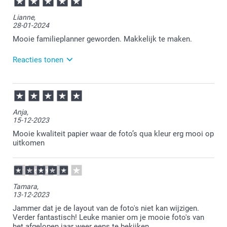
Bedankt voor je review. Wat ontzettend fijn dat je nog
Lianne,
steeds na al die jaren zo tevreden bent over de
28-01-2024
familieplanner. Heel veel plezier er van!
Mooie familieplanner geworden. Makkelijk te maken.
Reacties tonen
29-01-2024
13:59
Bedankt voor je bericht.
Anja,
15-12-2023
Dat is heel fijn om te lezen.
Mooie kwaliteit papier waar de foto’s qua kleur erg mooi op
Heel veel plezier ervan!
uitkomen
Tamara,
13-12-2023
Jammer dat je de layout van de foto's niet kan wijzigen.
Verder fantastisch! Leuke manier om je mooie foto's van
het afgelopen jaar weer eens te bekijken