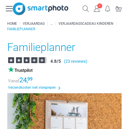
HOME
VERJAARDAG
VERJAARDAGSCADEAU KINDEREN
FAMILIEPLANNER
Familieplanner
4.8
/
5
(23 reviews)
24,
99
Vanaf
Verzendkosten niet inbegrepen