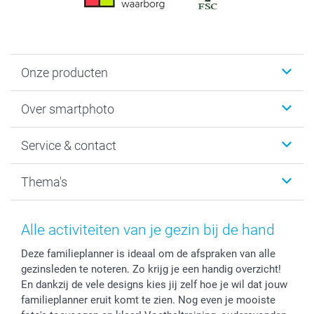
Onze producten
Foto's afdrukken
Over smartphoto
Fotoboeken
Wanddecoratie
smartphoto
Service & contact
Fotocadeaus
Vacatures
Kalenders & agenda's
Sitemap
Service & Contact
Thema's
Kaarten
Bestelproces
Tevredenheidsgarantie
Voorwaarden
Mijn account
Kerst
Herroepingsrecht
Mijn orderstatus
Baby
Alle activiteiten van je gezin bij de hand
Privacy
smartbonus
Moederdag
Deze familieplanner is ideaal om de afspraken van alle
Cookiebeleid
smartfriends
Vaderdag
gezinsleden te noteren. Zo krijg je een handig overzicht!
Reviews
service@smartphoto.nl
Huwelijk
En dankzij de vele designs kies jij zelf hoe je wil dat jouw
Prijslijst
Affiliate partnerprogramma
familieplanner eruit komt te zien. Nog even je mooiste