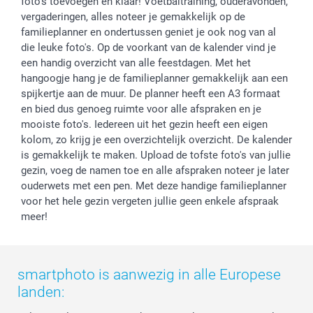
Investor Relations
Partnerships
foto's toevoegen en klaar! Voetbaltraining, ouderavonden,
vergaderingen, alles noteer je gemakkelijk op de
Influencer partnerprogramma
familieplanner en ondertussen geniet je ook nog van al
die leuke foto's. Op de voorkant van de kalender vind je
een handig overzicht van alle feestdagen. Met het
hangoogje hang je de familieplanner gemakkelijk aan een
spijkertje aan de muur. De planner heeft een A3 formaat
en bied dus genoeg ruimte voor alle afspraken en je
mooiste foto's. Iedereen uit het gezin heeft een eigen
kolom, zo krijg je een overzichtelijk overzicht. De kalender
is gemakkelijk te maken. Upload de tofste foto's van jullie
gezin, voeg de namen toe en alle afspraken noteer je later
ouderwets met een pen. Met deze handige familieplanner
voor het hele gezin vergeten jullie geen enkele afspraak
meer!
smartphoto is aanwezig in alle Europese
landen: