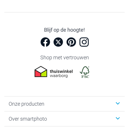
Blijf op de hoogte!
Shop met vertrouwen
Onze producten
Foto's afdrukken
Over smartphoto
Fotoboeken
Wanddecoratie
smartphoto