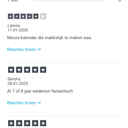
1 Ster
0
Lianne,
11-01-2026
Mooie kalender die makkelijk te maken was.
Reacties tonen
12-01-2026
11:21
Dat is goed om te lezen.
Sandra,
28-01-2025
Veel plezier van de kalender.
Al 7 of 8 jaar wederom fantastisch
Reacties tonen
29-01-2025
14:30
Bedankt voor je review. Wat ontzettend fijn dat je nog