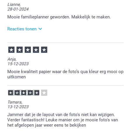
Lianne,
steeds na al die jaren zo tevreden bent over de
28-01-2024
familieplanner. Heel veel plezier er van!
Mooie familieplanner geworden. Makkelijk te maken.
Reacties tonen
29-01-2024
13:59
Bedankt voor je bericht.
Anja,
15-12-2023
Dat is heel fijn om te lezen.
Mooie kwaliteit papier waar de foto’s qua kleur erg mooi op
Heel veel plezier ervan!
uitkomen
Tamara,
13-12-2023
Jammer dat je de layout van de foto's niet kan wijzigen.
Verder fantastisch! Leuke manier om je mooie foto's van
het afgelopen jaar weer eens te bekijken