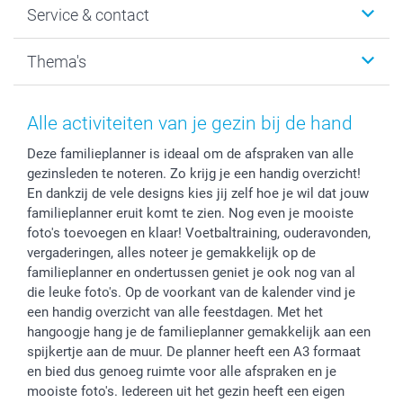
Service & contact
Fotocadeaus
Vacatures
Kalenders & agenda's
Sitemap
Service & Contact
Thema's
Kaarten
Bestelproces
Tevredenheidsgarantie
Voorwaarden
Mijn account
Kerst
Herroepingsrecht
Mijn orderstatus
Baby
Alle activiteiten van je gezin bij de hand
Privacy
smartbonus
Moederdag
Deze familieplanner is ideaal om de afspraken van alle
Cookiebeleid
smartfriends
Vaderdag
gezinsleden te noteren. Zo krijg je een handig overzicht!
Reviews
service@smartphoto.nl
Huwelijk
En dankzij de vele designs kies jij zelf hoe je wil dat jouw
Prijslijst
Affiliate partnerprogramma
familieplanner eruit komt te zien. Nog even je mooiste
Investor Relations
Partnerships
foto's toevoegen en klaar! Voetbaltraining, ouderavonden,
vergaderingen, alles noteer je gemakkelijk op de
Influencer partnerprogramma
familieplanner en ondertussen geniet je ook nog van al
die leuke foto's. Op de voorkant van de kalender vind je
een handig overzicht van alle feestdagen. Met het
hangoogje hang je de familieplanner gemakkelijk aan een
spijkertje aan de muur. De planner heeft een A3 formaat
en bied dus genoeg ruimte voor alle afspraken en je
mooiste foto's. Iedereen uit het gezin heeft een eigen