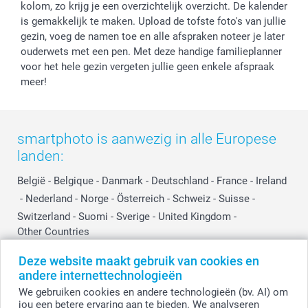
kolom, zo krijg je een overzichtelijk overzicht. De kalender
is gemakkelijk te maken. Upload de tofste foto's van jullie
gezin, voeg de namen toe en alle afspraken noteer je later
ouderwets met een pen. Met deze handige familieplanner
voor het hele gezin vergeten jullie geen enkele afspraak
meer!
smartphoto is aanwezig in alle Europese
landen:
België
-
Belgique
-
Danmark
-
Deutschland
-
France
-
Ireland
-
Nederland
-
Norge
-
Österreich
-
Schweiz
-
Suisse
-
Switzerland
-
Suomi
-
Sverige
-
United Kingdom
-
Other Countries
Deze website maakt gebruik van cookies en
andere internettechnologieën
Alle prijzen zijn in EURO (€) inclusief BTW en exclusief verzendkosten.
We gebruiken cookies en andere technologieën (bv. AI) om
jou een betere ervaring aan te bieden. We analyseren