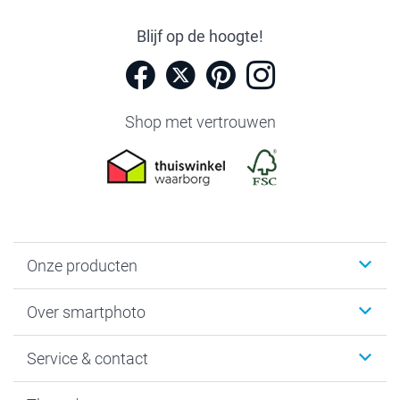
Blijf op de hoogte!
Shop met vertrouwen
Onze producten
Foto's afdrukken
Over smartphoto
Fotoboeken
Wanddecoratie
smartphoto
Service & contact
Fotocadeaus
Vacatures
Kalenders & agenda's
Sitemap
Service & Contact