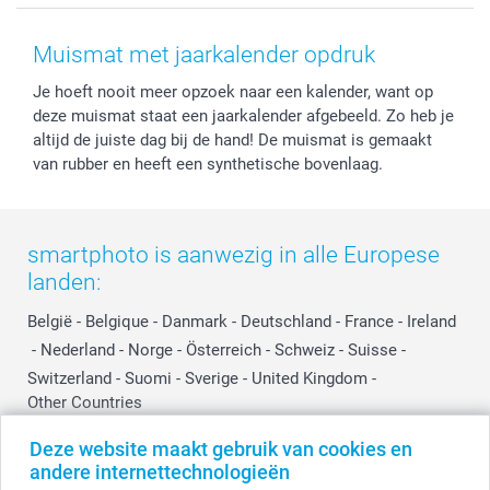
Voorwaarden
Mijn account
Kerst
Herroepingsrecht
Mijn orderstatus
Baby
Muismat met jaarkalender opdruk
Privacy
smartbonus
Moederdag
Je hoeft nooit meer opzoek naar een kalender, want op
Cookiebeleid
smartfriends
Vaderdag
deze muismat staat een jaarkalender afgebeeld. Zo heb je
Reviews
service@smartphoto.nl
Huwelijk
altijd de juiste dag bij de hand! De muismat is gemaakt
Prijslijst
Affiliate partnerprogramma
van rubber en heeft een synthetische bovenlaag.
Investor Relations
Partnerships
Influencer partnerprogramma
smartphoto is aanwezig in alle Europese
landen:
België
-
Belgique
-
Danmark
-
Deutschland
-
France
-
Ireland
-
Nederland
-
Norge
-
Österreich
-
Schweiz
-
Suisse
-
Switzerland
-
Suomi
-
Sverige
-
United Kingdom
-
Other Countries
Deze website maakt gebruik van cookies en
andere internettechnologieën
Alle prijzen zijn in EURO (€) inclusief BTW en exclusief verzendkosten.