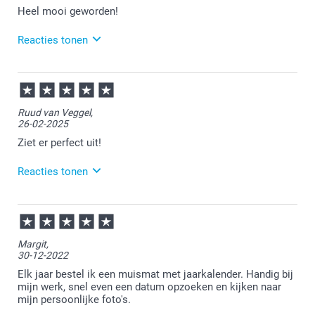
Heel mooi geworden!
Reacties tonen
05-01-2026
15:04
Fijn dat het zo mooi is geworden!
Ruud van Veggel,
26-02-2025
Veel plezier ervan!
Ziet er perfect uit!
Reacties tonen
27-02-2025
12:15
Bedankt voor je review. Fijn om te horen dat je je
Margit,
muismat naar tevredenheid hebt ontvangen. Heel
30-12-2022
veel plezier ervan en we zien je graag nog eens terug.
Elk jaar bestel ik een muismat met jaarkalender. Handig bij
mijn werk, snel even een datum opzoeken en kijken naar
mijn persoonlijke foto's.