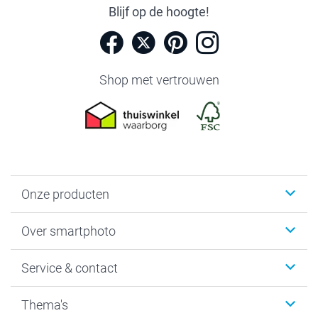
Blijf op de hoogte!
Shop met vertrouwen
Onze producten
Foto's afdrukken
Over smartphoto
Fotoboeken
Wanddecoratie
smartphoto
Service & contact
Fotocadeaus
Vacatures
Kalenders & agenda's
Sitemap
Service & Contact
Thema's
Kaarten
Bestelproces
Tevredenheidsgarantie