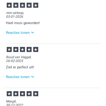
mm verloop,
03-01-2026
Heel mooi geworden!
Reacties tonen
05-01-2026
15:04
Fijn dat het zo mooi is geworden!
Ruud van Veggel,
26-02-2025
Veel plezier ervan!
Ziet er perfect uit!
Reacties tonen
27-02-2025
12:15
Bedankt voor je review. Fijn om te horen dat je je
Margit,
muismat naar tevredenheid hebt ontvangen. Heel
30-12-2022
veel plezier ervan en we zien je graag nog eens terug.