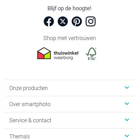
Blijf op de hoogte!
Shop met vertrouwen
Onze producten
Foto's afdrukken
Over smartphoto
Fotoboeken
Wanddecoratie
smartphoto
Service & contact
Fotocadeaus
Vacatures
Kalenders & agenda's
Sitemap
Service & Contact
Thema's
Kaarten
Bestelproces
Tevredenheidsgarantie