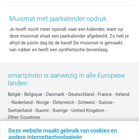
Voorwaarden
Mijn account
Kerst
Herroepingsrecht
Mijn orderstatus
Baby
Muismat met jaarkalender opdruk
Privacy
smartbonus
Moederdag
Je hoeft nooit meer opzoek naar een kalender, want op
Cookiebeleid
smartfriends
Vaderdag
deze muismat staat een jaarkalender afgebeeld. Zo heb je
Reviews
service@smartphoto.nl
Huwelijk
altijd de juiste dag bij de hand! De muismat is gemaakt
Prijslijst
Affiliate partnerprogramma
van rubber en heeft een synthetische bovenlaag.
Investor Relations
Partnerships
Influencer partnerprogramma
smartphoto is aanwezig in alle Europese
landen:
België
-
Belgique
-
Danmark
-
Deutschland
-
France
-
Ireland
-
Nederland
-
Norge
-
Österreich
-
Schweiz
-
Suisse
-
Switzerland
-
Suomi
-
Sverige
-
United Kingdom
-
Other Countries
Deze website maakt gebruik van cookies en
andere internettechnologieën