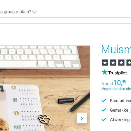
Muism
10,
99
Vanaf
Verzendkosten nie
Kies uit v
Gemakkelij
Afwerking 