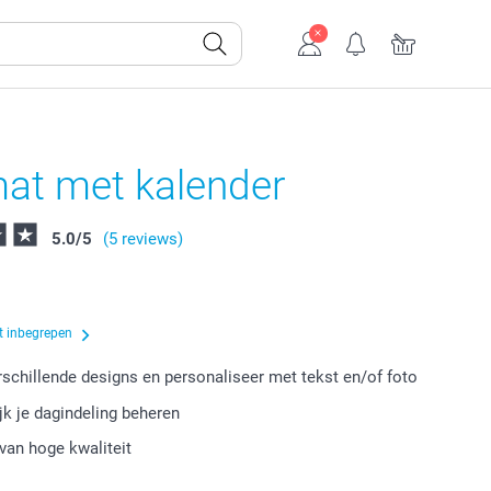
at met kalender
5.0
/
5
(5 reviews)
t inbegrepen
erschillende designs en personaliseer met tekst en/of foto
k je dagindeling beheren
van hoge kwaliteit