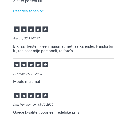
Ziet er perfect uit!
Reacties tonen
27-02-2025
12:15
Bedankt voor je review. Fijn om te horen dat je je m
veel plezier ervan en we zien je graag nog eens terug
Margit,
30-12-2022
Elk jaar bestel ik een muismat met jaarkalender. Handig bi
kijken naar mijn persoonlijke foto's.
B. Smits,
29-12-2020
Mooie muismat
heer Van santen,
15-12-2020
Goede kwaliteit voor een redelijke prijs.