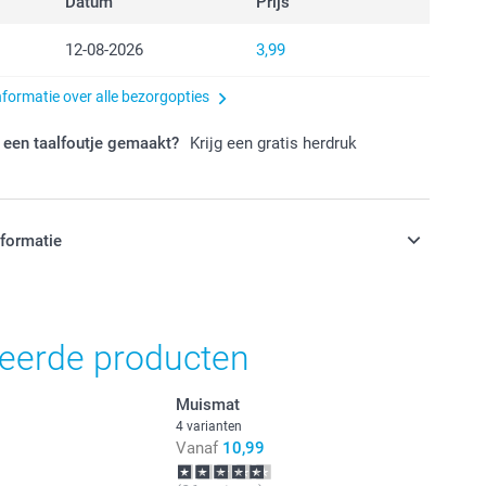
Datum
Prijs
12-08-2026
3,99
nformatie over alle bezorgopties
 een taalfoutje gemaakt?
Krijg een gratis herdruk
nformatie
jn in EURO (€) inclusief BTW en exclusief verzendkosten.
teerde producten
Muismat
4 varianten
Vanaf
10,99