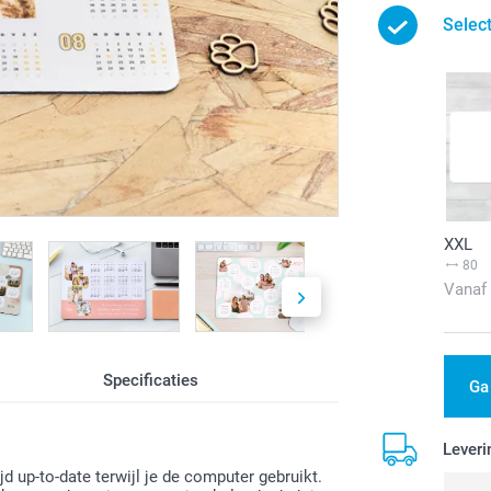
Selec
XXL
80
Vanaf
Specificaties
Ga
Leveri
 up-to-date terwijl je de computer gebruikt.