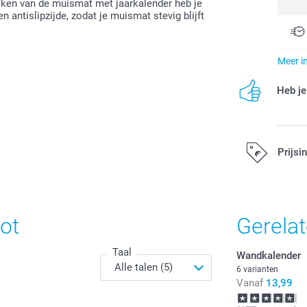
 maken van de muismat met jaarkalender heb je
 antislipzijde, zodat je muismat stevig blijft
Meer i
Heb je
Prijsi
Alle prijzen zi
ot
Gerela
Taal
Wandkalender
6 varianten
Vanaf
13,99