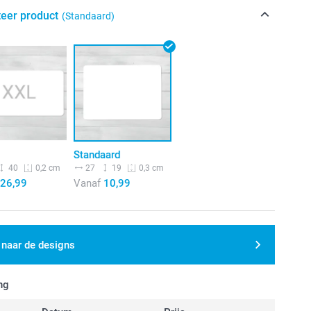
teer product
(Standaard)
Standaard
40
27
19
0,2 cm
0,3 cm
26,99
Vanaf
10,99
 naar de designs
ng