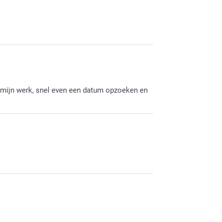
uismat naar tevredenheid hebt ontvangen. Heel
.
j mijn werk, snel even een datum opzoeken en