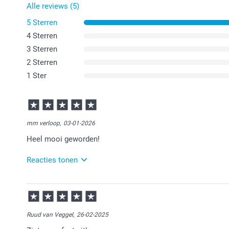
Alle reviews (5)
5 Sterren
4 Sterren
3 Sterren
2 Sterren
1 Ster
mm verloop,
03-01-2026
Heel mooi geworden!
Reacties tonen
05-01-2026
15:04
Fijn dat het zo mooi is geworden!
Ruud van Veggel,
26-02-2025
Veel plezier ervan!