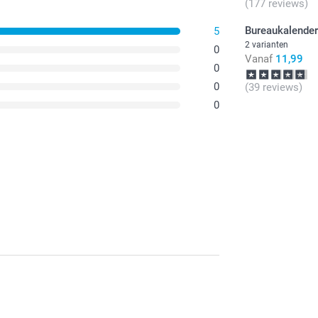
(177 reviews)
Bureaukalende
5
2 varianten
0
Vanaf
11,99
0
0
(39 reviews)
0