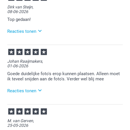
Dirk van Steijn,
08-06-2026
Top gedaan!
Reacties tonen
09-06-2026
11:11
Bedankt voor je review. Goed om te horen dat je
Johan Raaijmakers,
tevreden bent met je bestelde verjaardagskalender.
01-06-2026
Heel veel plezier ervan en we zien je graag nog eens
terug.
Goede duidelijke foto's erop kunnen plaatsen. Alleen moet
ik teveel snijden aan de foto's. Verder wel blij mee
Reacties tonen
01-06-2026
13:17
Dat is goed te lezen.
M. van Gerven,
25-05-2026
Heel veel plezier van de kalender!