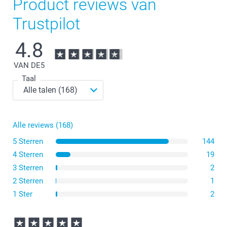
Product reviews van
Trustpilot
4.8
VAN DE
5
Taal
Het kleine formaat heeft afmetingen van 14 cm breed
en 30 cm hoog. Dit is een compacte en handige optie.
Als je de voorkeur geeft aan een standaardformaat, kies
dan voor onze A4-verjaardagskalender met afmetingen
van 21 x 29,7 cm.
Alle reviews (168)
Voor wie op zoek is naar een originele optie, bieden we
ook een vierkante verjaardagskalender aan van 29 x 29
5 Sterren
144
cm.
4 Sterren
19
3 Sterren
2
2 Sterren
1
1 Ster
2