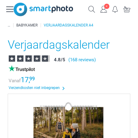
BABYKAMER
VERJAARDAGSKALENDER A4
Verjaardagskalender
4.8
/
5
(168 reviews)
17,
99
Vanaf
Verzendkosten niet inbegrepen