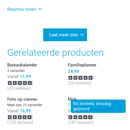
Reacties tonen
27-02-2026
13:17
Bedankt voor je review. Heel fijn dat je blij bent met
Laat meer zien
je kalender en de snelle levertijd. Wij gaan het eens
meenemen als tip! Wij wensen je veel plezier van de
Gerelateerde producten
verjaardagskalender.
Bureaukalender
Familieplanner
2 varianten
24,99
Vanaf
11,99
(23 reviews)
(39 reviews)
Foto op canvas
Mok
Nu besteld, dinsdag
Meer dan 10 varianten
7 varianten
geleverd
Vanaf
16,99
Vanaf
11,99
(125 reviews)
(197 reviews)