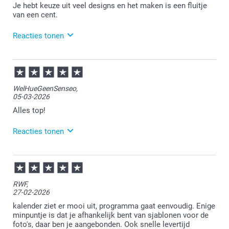
Je hebt keuze uit veel designs en het maken is een fluitje
van een cent.
Reacties tonen
27-05-2026
17:24
Bedankt voor je review. Wat fijn om te lezen dat je
WelHueGeenSenseo,
makkelijk overweg kunt met ons
05-03-2026
ontwerpprogramma. Heel veel plezier van de
kalender!
Alles top!
Reacties tonen
06-03-2026
08:38
Bedankt voor je review. Wat fijn dat je blij bent met je
RWF,
verjaardagskalender. Heel veel plezier er van!
27-02-2026
kalender ziet er mooi uit, programma gaat eenvoudig. Enige
minpuntje is dat je afhankelijk bent van sjablonen voor de
foto's, daar ben je aangebonden. Ook snelle levertijd