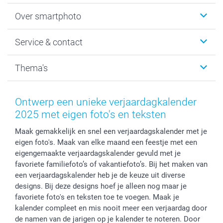
Foto's afdrukken
Over smartphoto
Fotoboeken
Wanddecoratie
smartphoto
Service & contact
Fotocadeaus
Vacatures
Kalenders & agenda's
Sitemap
Service & Contact
Thema's
Kaarten
Bestelproces
Tevredenheidsgarantie
Voorwaarden
Mijn account
Kerst
Herroepingsrecht
Mijn orderstatus
Baby
Ontwerp een unieke verjaardagkalender
Privacy
smartbonus
Moederdag
2025 met eigen foto's en teksten
Cookiebeleid
smartfriends
Vaderdag
Maak gemakkelijk en snel een verjaardagskalender met je
Reviews
service@smartphoto.nl
Huwelijk
eigen foto's. Maak van elke maand een feestje met een
Prijslijst
Affiliate partnerprogramma
eigengemaakte verjaardagskalender gevuld met je
Investor Relations
Partnerships
favoriete familiefoto’s of vakantiefoto’s. Bij het maken van
Influencer partnerprogramma
een verjaardagskalender heb je de keuze uit diverse
designs. Bij deze designs hoef je alleen nog maar je
favoriete foto's en teksten toe te voegen. Maak je
kalender compleet en mis nooit meer een verjaardag door
de namen van de jarigen op je kalender te noteren. Door