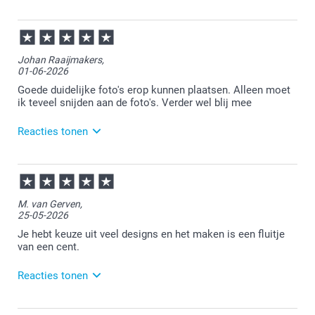
09-06-2026
11:11
Bedankt voor je review. Goed om te horen dat je
Johan Raaijmakers,
tevreden bent met je bestelde verjaardagskalender.
01-06-2026
Heel veel plezier ervan en we zien je graag nog eens
terug.
Goede duidelijke foto's erop kunnen plaatsen. Alleen moet
ik teveel snijden aan de foto's. Verder wel blij mee
Reacties tonen
01-06-2026
13:17
Dat is goed te lezen.
M. van Gerven,
25-05-2026
Heel veel plezier van de kalender!
Je hebt keuze uit veel designs en het maken is een fluitje
van een cent.
Reacties tonen
27-05-2026