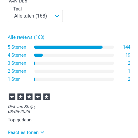
VAN DE
5
Taal
Het kleine formaat heeft afmetingen van 14 cm breed
en 30 cm hoog. Dit is een compacte en handige optie.
Als je de voorkeur geeft aan een standaardformaat, kies
dan voor onze A4-verjaardagskalender met afmetingen
van 21 x 29,7 cm.
Alle reviews (168)
Voor wie op zoek is naar een originele optie, bieden we
ook een vierkante verjaardagskalender aan van 29 x 29
5 Sterren
144
cm.
4 Sterren
19
3 Sterren
2
2 Sterren
1
1 Ster
2
Dirk van Steijn,
08-06-2026
Top gedaan!
Reacties tonen