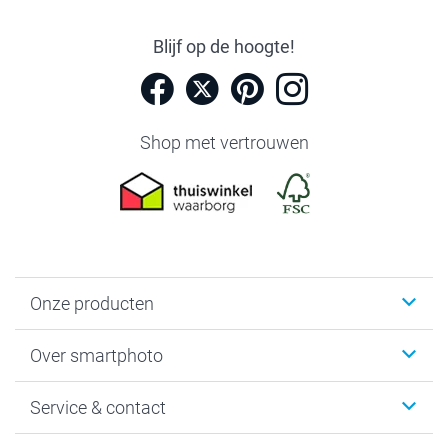
Blijf op de hoogte!
Shop met vertrouwen
Onze producten
Foto's afdrukken
Over smartphoto
Fotoboeken
Wanddecoratie
smartphoto
Service & contact
Fotocadeaus
Vacatures
Kalenders & agenda's
Sitemap
Service & Contact