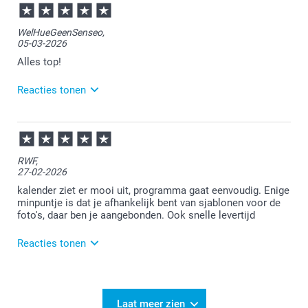
17:24
Bedankt voor je review. Wat fijn om te lezen dat je
WelHueGeenSenseo,
makkelijk overweg kunt met ons
05-03-2026
ontwerpprogramma. Heel veel plezier van de
kalender!
Alles top!
Reacties tonen
06-03-2026
08:38
Bedankt voor je review. Wat fijn dat je blij bent met je
RWF,
verjaardagskalender. Heel veel plezier er van!
27-02-2026
kalender ziet er mooi uit, programma gaat eenvoudig. Enige
minpuntje is dat je afhankelijk bent van sjablonen voor de
foto's, daar ben je aangebonden. Ook snelle levertijd
Reacties tonen
27-02-2026
13:17
Bedankt voor je review. Heel fijn dat je blij bent met
Laat meer zien