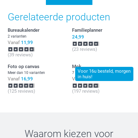
je kalender en de snelle levertijd. Wij gaan het eens
meenemen als tip! Wij wensen je veel plezier van de
Gerelateerde producten
verjaardagskalender.
Bureaukalender
Familieplanner
2 varianten
24,99
Vanaf
11,99
(23 reviews)
(39 reviews)
Foto op canvas
Mok
Voor 16u besteld, morgen
Meer dan 10 varianten
7 varianten
in huis!
Vanaf
16,99
Vanaf
11,99
(125 reviews)
(197 reviews)
Waarom kiezen voor