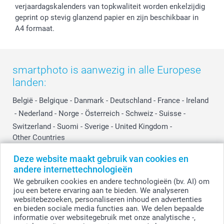
verjaardagskalenders van topkwaliteit worden enkelzijdig
geprint op stevig glanzend papier en zijn beschikbaar in
A4 formaat.
smartphoto is aanwezig in alle Europese
landen:
België
-
Belgique
-
Danmark
-
Deutschland
-
France
-
Ireland
-
Nederland
-
Norge
-
Österreich
-
Schweiz
-
Suisse
-
Switzerland
-
Suomi
-
Sverige
-
United Kingdom
-
Other Countries
Deze website maakt gebruik van cookies en
andere internettechnologieën
Alle prijzen zijn in EURO (€) inclusief BTW en exclusief verzendkosten.
We gebruiken cookies en andere technologieën (bv. AI) om
jou een betere ervaring aan te bieden. We analyseren
websitebezoeken, personaliseren inhoud en advertenties
en bieden sociale media functies aan. We delen bepaalde
© smartphoto group. Alle rechten voorbehouden.
Disclaimer
informatie over websitegebruik met onze analytische -,