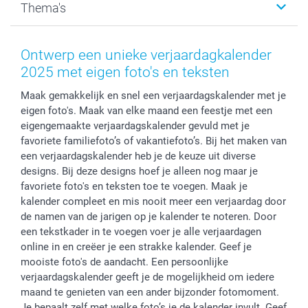
Thema's
Kaarten
Bestelproces
Tevredenheidsgarantie
Voorwaarden
Mijn account
Kerst
Herroepingsrecht
Mijn orderstatus
Baby
Ontwerp een unieke verjaardagkalender
Privacy
smartbonus
Moederdag
2025 met eigen foto's en teksten
Cookiebeleid
smartfriends
Vaderdag
Maak gemakkelijk en snel een verjaardagskalender met je
Reviews
service@smartphoto.nl
Huwelijk
eigen foto's. Maak van elke maand een feestje met een
Prijslijst
Affiliate partnerprogramma
eigengemaakte verjaardagskalender gevuld met je
Investor Relations
Partnerships
favoriete familiefoto’s of vakantiefoto’s. Bij het maken van
Influencer partnerprogramma
een verjaardagskalender heb je de keuze uit diverse
designs. Bij deze designs hoef je alleen nog maar je
favoriete foto's en teksten toe te voegen. Maak je
kalender compleet en mis nooit meer een verjaardag door
de namen van de jarigen op je kalender te noteren. Door
een tekstkader in te voegen voer je alle verjaardagen
online in en creëer je een strakke kalender. Geef je
mooiste foto's de aandacht. Een persoonlijke
verjaardagskalender geeft je de mogelijkheid om iedere
maand te genieten van een ander bijzonder fotomoment.
Je bepaalt zelf met welke foto’s je de kalender invult. Geef