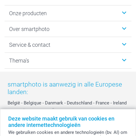
Onze producten
Foto's afdrukken
Over smartphoto
Fotoboeken
Wanddecoratie
smartphoto
Service & contact
Fotocadeaus
Vacatures
Kalenders & agenda's
Sitemap
Service & Contact
Thema's
Kaarten
Bestelproces
Tevredenheidsgarantie
Voorwaarden
Mijn account
Kerst
Herroepingsrecht
Mijn orderstatus
Baby
smartphoto is aanwezig in alle Europese
Privacy
smartbonus
Moederdag
landen:
Cookiebeleid
smartfriends
Vaderdag
Reviews
service@smartphoto.nl
Huwelijk
België
-
Belgique
-
Danmark
-
Deutschland
-
France
-
Ireland
Prijslijst
Affiliate partnerprogramma
-
Nederland
-
Norge
-
Österreich
-
Schweiz
-
Suisse
-
Deze website maakt gebruik van cookies en
Investor Relations
Partnerships
Switzerland
-
Suomi
-
Sverige
-
United Kingdom
-
andere internettechnologieën
Other Countries
Influencer partnerprogramma
We gebruiken cookies en andere technologieën (bv. AI) om