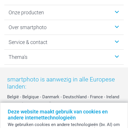
Onze producten
Foto's afdrukken
Over smartphoto
Fotoboeken
Wanddecoratie
smartphoto
Service & contact
Fotocadeaus
Vacatures
Kalenders & agenda's
Sitemap
Service & Contact
Thema's
Kaarten
Bestelproces
Tevredenheidsgarantie
Voorwaarden
Mijn account
Kerst
Herroepingsrecht
Mijn orderstatus
Baby
smartphoto is aanwezig in alle Europese
Privacy
smartbonus
Moederdag
landen:
Cookiebeleid
smartfriends
Vaderdag
Reviews
service@smartphoto.nl
Huwelijk
België
-
Belgique
-
Danmark
-
Deutschland
-
France
-
Ireland
Prijslijst
Affiliate partnerprogramma
-
Nederland
-
Norge
-
Österreich
-
Schweiz
-
Suisse
-
Deze website maakt gebruik van cookies en
Investor Relations
Partnerships
Switzerland
-
Suomi
-
Sverige
-
United Kingdom
-
andere internettechnologieën
Other Countries
Influencer partnerprogramma
We gebruiken cookies en andere technologieën (bv. AI) om