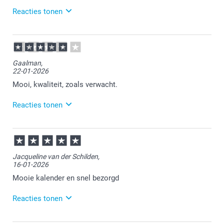
Reacties tonen
04-05-2026
12:40
Bedankt voor je review. Fijn om te horen dat je
Gaalman,
tevreden bent over je ontvangen fotokalender.
22-01-2026
We zullen je tip voor meer opmaakopties mee
nemen om ons te blijven verbeteren. Veel plezier van
Mooi, kwaliteit, zoals verwacht.
je kalender!
Reacties tonen
23-01-2026
11:58
Bedankt voor je review. Heel fijn dat de kalender
Jacqueline van der Schilden,
precies zo is geworden zoals je had verwacht. Wij
16-01-2026
wensen je er veel plezier van!
Mooie kalender en snel bezorgd
Reacties tonen
19-01-2026