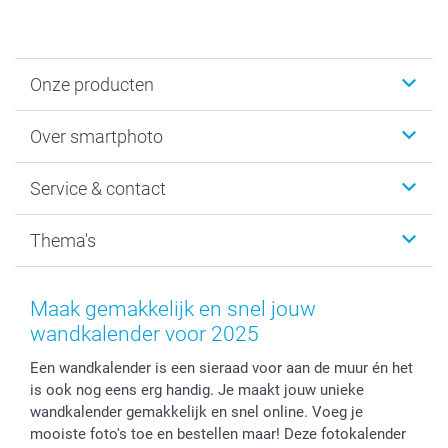
Onze producten
Foto's afdrukken
Over smartphoto
Fotoboeken
Wanddecoratie
smartphoto
Service & contact
Fotocadeaus
Vacatures
Kalenders & agenda's
Sitemap
Service & Contact
Thema's
Kaarten
Bestelproces
Tevredenheidsgarantie
Voorwaarden
Mijn account
Kerst
Herroepingsrecht
Mijn orderstatus
Baby
Maak gemakkelijk en snel jouw
Privacy
smartbonus
Moederdag
wandkalender voor 2025
Cookiebeleid
smartfriends
Vaderdag
Een wandkalender is een sieraad voor aan de muur én het
Reviews
service@smartphoto.nl
Huwelijk
is ook nog eens erg handig. Je maakt jouw unieke
Prijslijst
Affiliate partnerprogramma
wandkalender gemakkelijk en snel online. Voeg je
Investor Relations
Partnerships
mooiste foto's toe en bestellen maar! Deze fotokalender