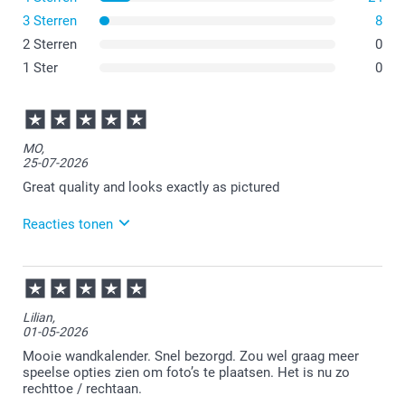
landschapsoriëntatie, of zelfs in een "vouwbaar"
formaat, wat betekent dat alle pagina's dubbelzijdig zijn
3 Sterren
8
afgedrukt. Dit is de grootste van onze muurkalenders,
2 Sterren
0
met een breedte van 29,7 cm en een hoogte van 42 cm!
1 Ster
Het vierkante formaat van 29 cm bij 29 cm wordt ook
0
zeer gewaardeerd vanwege de elegante verhoudingen en
het moderne ontwerp.
MO,
25-07-2026
Great quality and looks exactly as pictured
Reacties tonen
28-07-2026
14:34
Goed om te lezen.
Lilian,
01-05-2026
Graag tot ziens op onze site!
Mooie wandkalender. Snel bezorgd. Zou wel graag meer
speelse opties zien om foto’s te plaatsen. Het is nu zo
rechttoe / rechtaan.