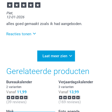
14:57
Veel plezier van de wandkalender!
Piet,
12-01-2026
alles goed gemaakt zoals ik had aangeboden.
Reacties tonen
12-01-2026
11:22
Dat is fijn dat je zo tevreden bent over de
Laat meer zien
wandkalender.
Gerelateerde producten
Heel veel plezier ervan!
Bureaukalender
Verjaardagskalender
2 varianten
3 varianten
Vanaf
11,99
Vanaf
13,99
(39 reviews)
(169 reviews)
Mok
Foto agenda