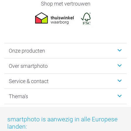
Shop met vertrouwen
Onze producten
Foto's afdrukken
Over smartphoto
Fotoboeken
Wanddecoratie
smartphoto
Service & contact
Fotocadeaus
Vacatures
Kalenders & agenda's
Sitemap
Service & Contact
Thema's
Kaarten
Bestelproces
Tevredenheidsgarantie
Voorwaarden
Mijn account
Kerst
Herroepingsrecht
Mijn orderstatus
Baby
smartphoto is aanwezig in alle Europese
Privacy
smartbonus
Moederdag
landen:
Cookiebeleid
smartfriends
Vaderdag