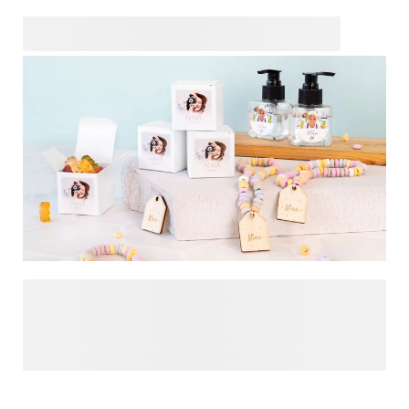
altijd populaire gepersonaliseerde waterfles. Geef je
kinderen unieke accessoires die hen helpen onvergetelijke
momenten te beleven gedurende het schooljaar. Maak dit
schooljaar extra bijzonder!
Ontdek onze gepersonaliseerde traktaties om uit te delen
op school! Deze uitdeelcadeautjes zijn perfect om uit te
delen bij bijzondere gelegenheden, zoals de laatste
schooldag of een verjaardag. Met deze traktaties ga je
iedereen zeker verrassen!