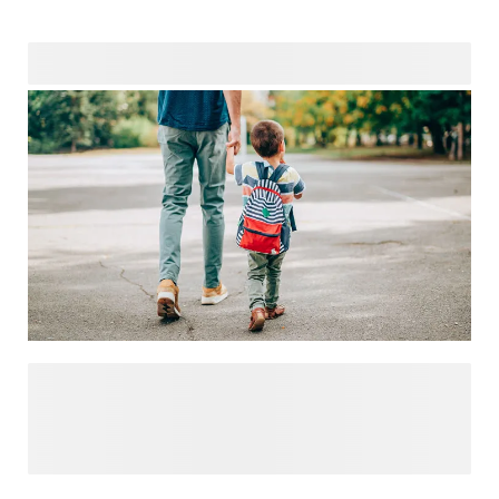
een kinderopvangwinkel gemaakt met alles wat je kleintje
nodig heeft op de opvang. Denk aan een gepersonaliseerde
en
om de spullen van je kind georganiseerd te houden. Neem
snel een kijkje in onze shop voor meer tips en inspiratie.
De vakantie is voorbij, dus het is tijd om weer naar school
te gaan! Voor een succesvolle start van het nieuwe
schooljaar kun je denken aan praktische oplossingen zoals
een gepersonaliseerde stempel om verlies van spullen te
voorkomen, geborduurde handdoeken voor de gymles of de