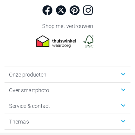
Shop met vertrouwen
Onze producten
Foto's afdrukken
Over smartphoto
Fotoboeken
Wanddecoratie
smartphoto
Service & contact
Fotocadeaus
Vacatures
Kalenders & agenda's
Sitemap
Service & Contact
Thema's
Kaarten
Bestelproces
Tevredenheidsgarantie
Voorwaarden
Mijn account
Kerst