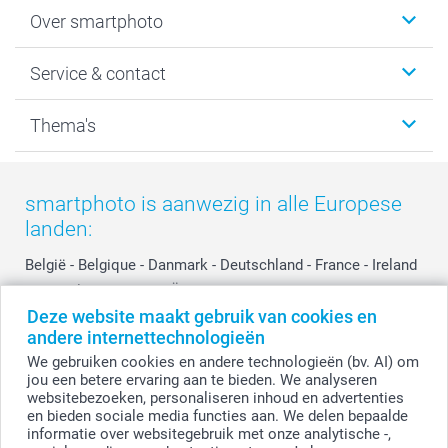
Foto's afdrukken
Over smartphoto
Fotoboeken
Wanddecoratie
smartphoto
Service & contact
Fotocadeaus
Vacatures
Kalenders & agenda's
Sitemap
Service & Contact
Thema's
Kaarten
Bestelproces
Tevredenheidsgarantie
Voorwaarden
Mijn account
Kerst
Herroepingsrecht
Mijn orderstatus
Baby
smartphoto is aanwezig in alle Europese
Privacy
smartbonus
Moederdag
landen:
Cookiebeleid
smartfriends
Vaderdag
Reviews
service@smartphoto.nl
Huwelijk
België
-
Belgique
-
Danmark
-
Deutschland
-
France
-
Ireland
Prijslijst
Affiliate partnerprogramma
-
Nederland
-
Norge
-
Österreich
-
Schweiz
-
Suisse
-
Deze website maakt gebruik van cookies en
Investor Relations
Partnerships
Switzerland
-
Suomi
-
Sverige
-
United Kingdom
-
andere internettechnologieën
Other Countries
Influencer partnerprogramma
We gebruiken cookies en andere technologieën (bv. AI) om
jou een betere ervaring aan te bieden. We analyseren
websitebezoeken, personaliseren inhoud en advertenties
Alle prijzen zijn in EURO (€) inclusief BTW en exclusief verzendkosten.
en bieden sociale media functies aan. We delen bepaalde
informatie over websitegebruik met onze analytische -,