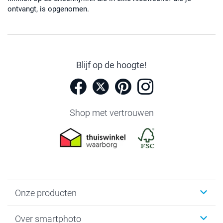
ontvangt, is opgenomen.
Blijf op de hoogte!
Shop met vertrouwen
Onze producten
Foto's afdrukken
Over smartphoto
Fotoboeken