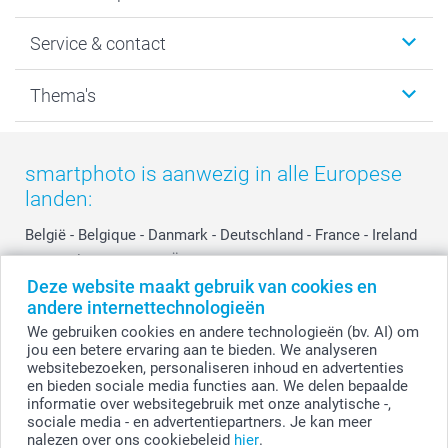
Wanddecoratie
smartphoto
Service & contact
Fotocadeaus
Vacatures
Kalenders & agenda's
Sitemap
Service & Contact
Thema's
Kaarten
Bestelproces
Tevredenheidsgarantie
Voorwaarden
Mijn account
Kerst
Herroepingsrecht
Mijn orderstatus
Baby
smartphoto is aanwezig in alle Europese
Privacy
smartbonus
Moederdag
landen:
Cookiebeleid
smartfriends
Vaderdag
Reviews
service@smartphoto.nl
Huwelijk
België
-
Belgique
-
Danmark
-
Deutschland
-
France
-
Ireland
Prijslijst
Affiliate partnerprogramma
-
Nederland
-
Norge
-
Österreich
-
Schweiz
-
Suisse
-
Deze website maakt gebruik van cookies en
Investor Relations
Partnerships
Switzerland
-
Suomi
-
Sverige
-
United Kingdom
-
andere internettechnologieën
Other Countries
Influencer partnerprogramma
We gebruiken cookies en andere technologieën (bv. AI) om
jou een betere ervaring aan te bieden. We analyseren
websitebezoeken, personaliseren inhoud en advertenties
Alle prijzen zijn in EURO (€) inclusief BTW en exclusief verzendkosten.
en bieden sociale media functies aan. We delen bepaalde
informatie over websitegebruik met onze analytische -,
sociale media - en advertentiepartners. Je kan meer
nalezen over ons cookiebeleid
hier
.