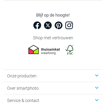
Blijf op de hoogte!
Shop met vertrouwen
Onze producten
Foto's afdrukken
Over smartphoto
Fotoboeken
Wanddecoratie
smartphoto
Service & contact
Fotocadeaus
Vacatures