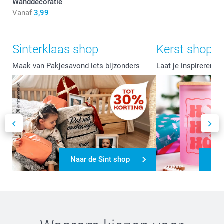
Wanddecoratie
Vanaf
3,99
Sinterklaas shop
Kerst shop
Maak van Pakjesavond iets bijzonders
Laat je inspireren v
Naar de Sint shop
Naa