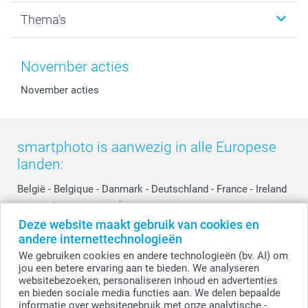
Kalenders & agenda's
Sitemap
Service & Contact
Thema's
Kaarten
Bestelproces
Tevredenheidsgarantie
Voorwaarden
Mijn account
Kerst
Herroepingsrecht
Mijn orderstatus
Baby
November acties
Privacy
smartbonus
Moederdag
November acties
Cookiebeleid
smartfriends
Vaderdag
Reviews
service@smartphoto.nl
Huwelijk
Prijslijst
Affiliate partnerprogramma
smartphoto is aanwezig in alle Europese
Investor Relations
Partnerships
landen:
Influencer partnerprogramma
België
-
Belgique
-
Danmark
-
Deutschland
-
France
-
Ireland
-
Nederland
-
Norge
-
Österreich
-
Schweiz
-
Suisse
-
Deze website maakt gebruik van cookies en
Switzerland
-
Suomi
-
Sverige
-
United Kingdom
-
andere internettechnologieën
Other Countries
We gebruiken cookies en andere technologieën (bv. AI) om
jou een betere ervaring aan te bieden. We analyseren
websitebezoeken, personaliseren inhoud en advertenties
Alle prijzen zijn in EURO (€) inclusief BTW en exclusief verzendkosten.
en bieden sociale media functies aan. We delen bepaalde
informatie over websitegebruik met onze analytische -,