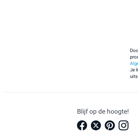
Doo
pro
Alg
Je 
uits
Blijf op de hoogte!