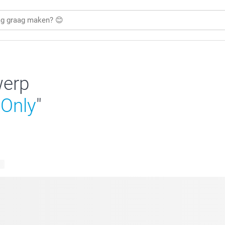
werp
 Only
"
en