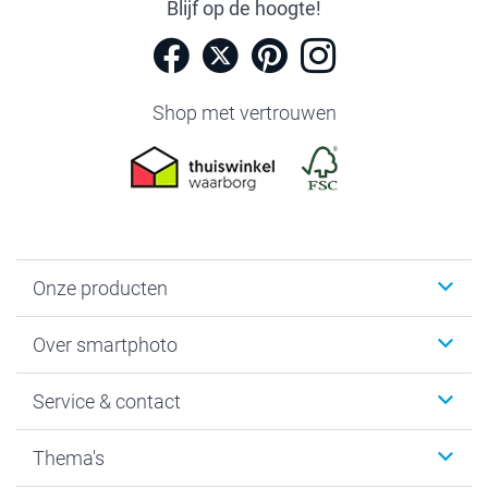
Blijf op de hoogte!
Shop met vertrouwen
Onze producten
Foto's afdrukken
Over smartphoto
Fotoboeken
Wanddecoratie
smartphoto
Service & contact
Fotocadeaus
Vacatures
Kalenders & agenda's
Sitemap
Service & Contact
Thema's
Kaarten
Bestelproces
Tevredenheidsgarantie