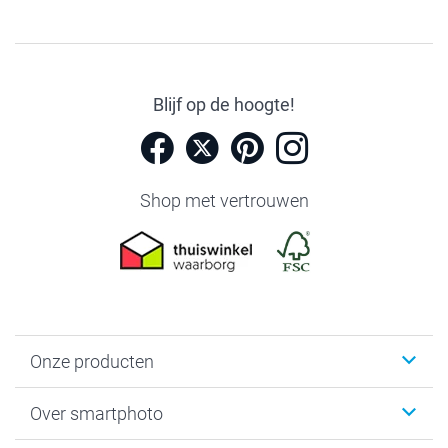
Blijf op de hoogte!
Shop met vertrouwen
Onze producten
Foto's afdrukken
Over smartphoto
Fotoboeken
Wanddecoratie
smartphoto