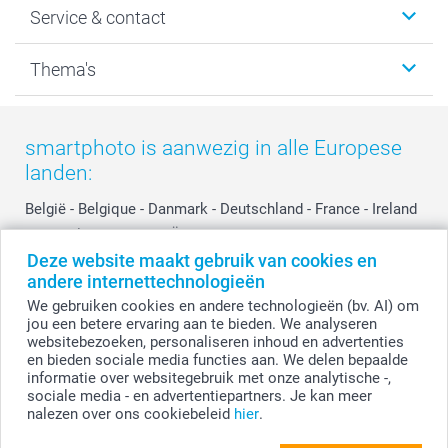
Service & contact
Fotocadeaus
Vacatures
Kalenders & agenda's
Sitemap
Service & Contact
Thema's
Kaarten
Bestelproces
Tevredenheidsgarantie
Voorwaarden
Mijn account
Kerst
Herroepingsrecht
Mijn orderstatus
Baby
smartphoto is aanwezig in alle Europese
Privacy
smartbonus
Moederdag
landen:
Cookiebeleid
smartfriends
Vaderdag
Reviews
service@smartphoto.nl
Huwelijk
België
-
Belgique
-
Danmark
-
Deutschland
-
France
-
Ireland
Prijslijst
Affiliate partnerprogramma
-
Nederland
-
Norge
-
Österreich
-
Schweiz
-
Suisse
-
Deze website maakt gebruik van cookies en
Investor Relations
Partnerships
Switzerland
-
Suomi
-
Sverige
-
United Kingdom
-
andere internettechnologieën
Other Countries
Influencer partnerprogramma
We gebruiken cookies en andere technologieën (bv. AI) om
jou een betere ervaring aan te bieden. We analyseren
websitebezoeken, personaliseren inhoud en advertenties
Alle prijzen zijn in EURO (€) inclusief BTW en exclusief verzendkosten.
en bieden sociale media functies aan. We delen bepaalde
informatie over websitegebruik met onze analytische -,
sociale media - en advertentiepartners. Je kan meer
nalezen over ons cookiebeleid
hier
.
© smartphoto group. Alle rechten voorbehouden.
Disclaimer