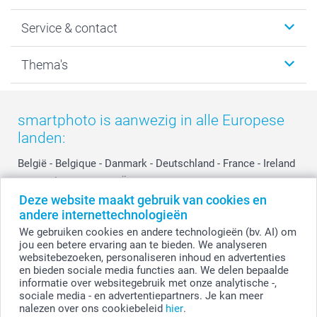
Wanddecoratie
smartphoto
Service & contact
Fotocadeaus
Vacatures
Kalenders & agenda's
Sitemap
Service & Contact
Thema's
Kaarten
Bestelproces
Tevredenheidsgarantie
Voorwaarden
Mijn account
Kerst
Herroepingsrecht
Mijn orderstatus
Baby
smartphoto is aanwezig in alle Europese
Privacy
smartbonus
Moederdag
landen:
Cookiebeleid
smartfriends
Vaderdag
Reviews
service@smartphoto.nl
Huwelijk
België
-
Belgique
-
Danmark
-
Deutschland
-
France
-
Ireland
Prijslijst
Affiliate partnerprogramma
-
Nederland
-
Norge
-
Österreich
-
Schweiz
-
Suisse
-
Deze website maakt gebruik van cookies en
Investor Relations
Partnerships
Switzerland
-
Suomi
-
Sverige
-
United Kingdom
-
andere internettechnologieën
Other Countries
Influencer partnerprogramma
We gebruiken cookies en andere technologieën (bv. AI) om
jou een betere ervaring aan te bieden. We analyseren
websitebezoeken, personaliseren inhoud en advertenties
Alle prijzen zijn in EURO (€) inclusief BTW en exclusief verzendkosten.
en bieden sociale media functies aan. We delen bepaalde
informatie over websitegebruik met onze analytische -,
sociale media - en advertentiepartners. Je kan meer
nalezen over ons cookiebeleid
hier
.