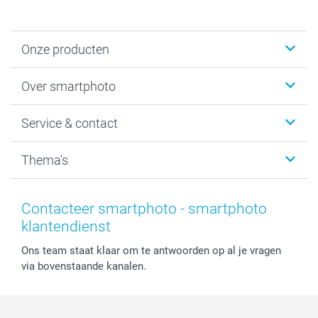
Onze producten
Foto's afdrukken
Over smartphoto
Fotoboeken
Wanddecoratie
smartphoto
Service & contact
Fotocadeaus
Vacatures
Kalenders & agenda's
Sitemap
Service & Contact
Thema's
Kaarten
Bestelproces
Tevredenheidsgarantie
Voorwaarden
Mijn account
Kerst
Herroepingsrecht
Mijn orderstatus
Baby
Contacteer smartphoto - smartphoto
Privacy
smartbonus
Moederdag
klantendienst
Cookiebeleid
smartfriends
Vaderdag
Ons team staat klaar om te antwoorden op al je vragen
Reviews
service@smartphoto.nl
Huwelijk
via bovenstaande kanalen.
Prijslijst
Affiliate partnerprogramma
Investor Relations
Partnerships
Influencer partnerprogramma