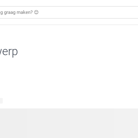
werp
en