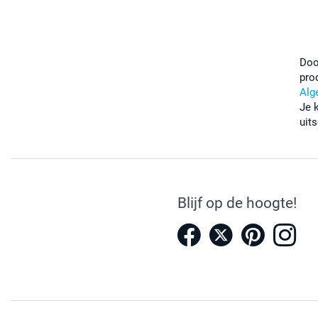
Doo
pro
Alg
Je 
uits
Blijf op de hoogte!