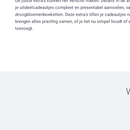
De juiste extra's kunnen het verschil maken. Details in de 
je uitdeelcadeautjes compleet en presentabel aanvoelen, van
droogbloemenboeketten. Deze extra's tillen je cadeautjes n
brengen alles prachtig samen, of je het nu simpel houdt of 
toevoegt.