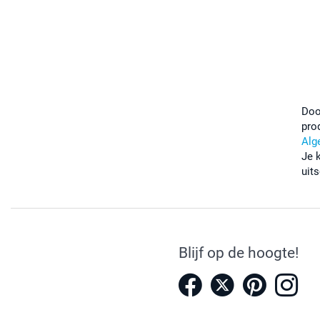
Doo
pro
Alg
Je 
uits
Blijf op de hoogte!