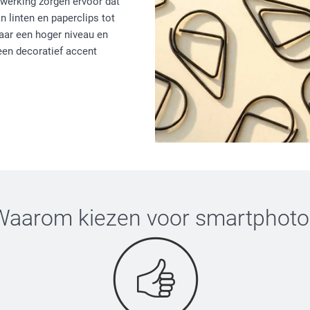
afwerking zorgen ervoor dat
 linten en paperclips tot
aar een hoger niveau en
een decoratief accent
Waarom kiezen voor
smartphoto