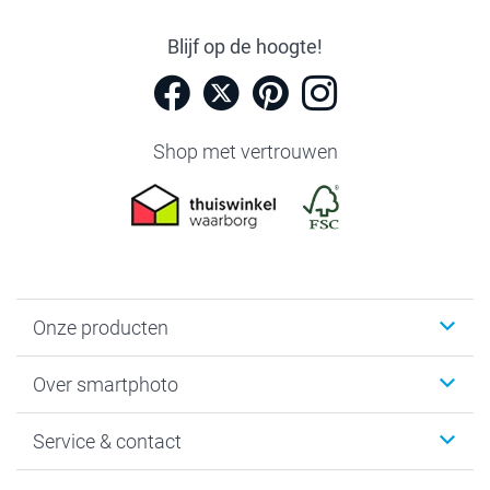
Blijf op de hoogte!
Shop met vertrouwen
Onze producten
Foto's afdrukken
Over smartphoto
Fotoboeken
Wanddecoratie
smartphoto
Service & contact
Fotocadeaus
Vacatures
Kalenders & agenda's
Sitemap
Service & Contact