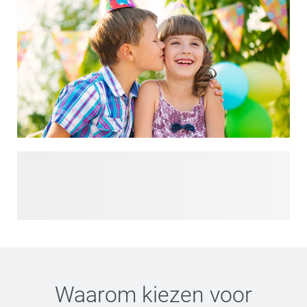
Plan het perfecte feest met onze verjaardagscollectie. Of je
nu een leuke kinderverjaardag organiseert of een stijlvol
feest voor volwassenen, je vindt alles wat je nodig hebt op
één plek. Van creatieve verjaardagsuitnodigingen en
feestelijke feestversieringen tot attente cadeaus en
gedenkwaardige verjaardagsartikelen - ontdek alle
benodigdheden om je feest onvergetelijk te maken.
Waarom kiezen voor