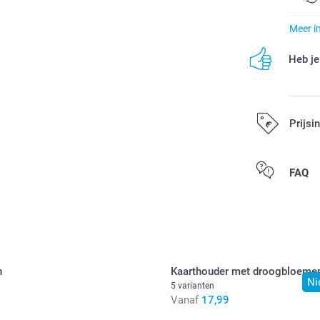
Meer i
Heb je
Prijsi
Alle prijzen zi
FAQ
n
Kaarthouder met droogbloeme
Ni
5 varianten
Vanaf
17,99