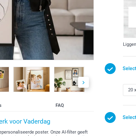
Ligge
Selec
s
FAQ
Selec
werk voor Vaderdag
ersonaliseerde poster. Onze AI-filter geeft