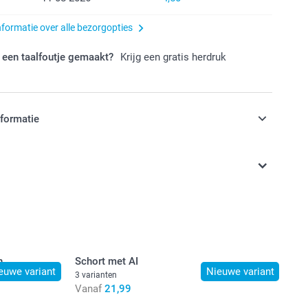
nformatie over alle bezorgopties
 een taalfoutje gemaakt?
Krijg een gratis herdruk
nformatie
jn in EURO (€) inclusief BTW en exclusief verzendkosten.
n
Schort met AI
euwe variant
Nieuwe variant
3 varianten
Vanaf
21,99