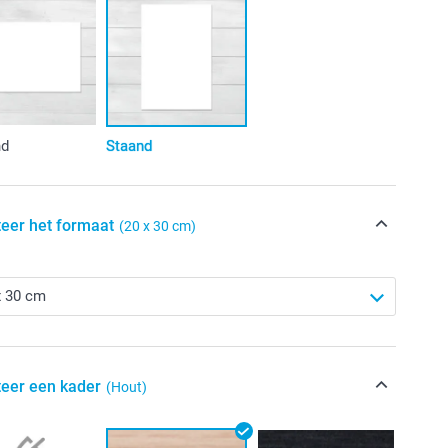
nd
Staand
teer het formaat
(20 x 30 cm)
teer een kader
(Hout)