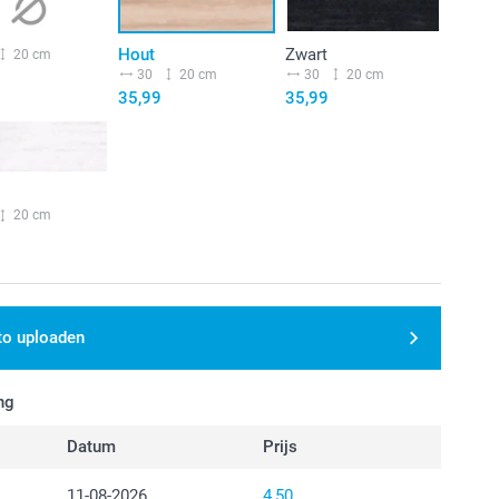
Hout
Zwart
20 cm
30
20 cm
30
20 cm
35,99
35,99
20 cm
to uploaden
ng
Datum
Prijs
11-08-2026
4,50