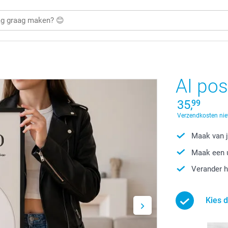
AI po
35,
99
Verzendkosten nie
Maak van je
Maak een u
Verander h
Kies d