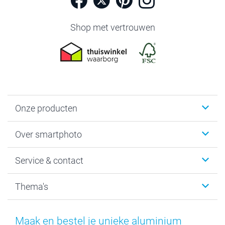
Shop met vertrouwen
Onze producten
Foto's afdrukken
Over smartphoto
Fotoboeken
Wanddecoratie
smartphoto
Service & contact
Fotocadeaus
Vacatures
Kalenders & agenda's
Sitemap
Service & Contact
Thema's
Kaarten
Bestelproces
Tevredenheidsgarantie
Voorwaarden
Mijn account
Kerst
Herroepingsrecht
Mijn orderstatus
Baby
Maak en bestel je unieke aluminium