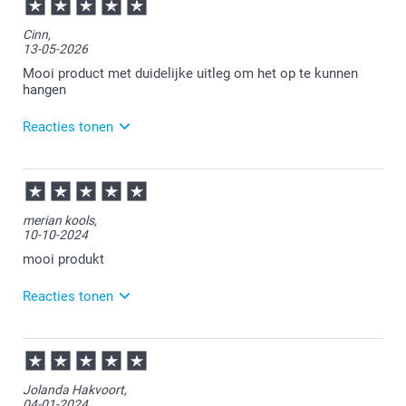
Cinn,
13-05-2026
Mooi product met duidelijke uitleg om het op te kunnen
hangen
Reacties tonen
15-05-2026
13:43
Bedankt voor je review. Wat fijn datje blij bent met je
merian kools,
nieuwe aluposter. Heel veel plezier er van!
10-10-2024
mooi produkt
Reacties tonen
14-10-2024
11:48
Bedankt voor je review. Fijn om te horen dat je
Jolanda Hakvoort,
tevreden bent over de poster. Heel veel plezier ervan
04-01-2024