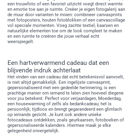
een trouwfoto of een favoriet uitzicht voegt direct warmte
en emotie toe aan je ruimte. Creëer je eigen fotogalerij aan
de muur door varianten te mixen: combineer canvasprints
met fotoposters, houten fotoblokken of een canvascollage
vol speciale momenten. Voeg zachte textiel, kaarsen en
natuurlijke elementen toe om de look compleet te maken
en een ruimte te creëren die jouw verhaal echt
weerspiegelt.
Een hartverwarmend cadeau dat een
blijvende indruk achterlaat
Het vinden van een cadeau dat echt betekenisvol aanvoelt,
is niet altijd gemakkelijk. Een ingelijste canvasprint,
gepersonaliseerd met een gedeelde herinnering, is een
prachtige manier om iemand te laten zien hoeveel diegene
voor jou betekent. Perfect voor verjaardagen, Moederdag,
een housewarming of zelfs als bedankcadeau; het is
persoonlijk, tijdloos en brengt gegarandeerd een glimlach
op iemands gezicht. Je kunt ook andere unieke
fotocadeaus ontdekken, zoals geurkaarsen, fotoboeken of
gepersonaliseerde kalenders. Hiermee maak je elke
gelegenheid onvergetelijk.