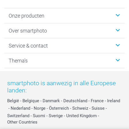
Onze producten
Foto's afdrukken
Over smartphoto
Fotoboeken
Wanddecoratie
smartphoto
Service & contact
Fotocadeaus
Vacatures
Kalenders & agenda's
Sitemap
Service & Contact
Thema's
Kaarten
Bestelproces
Tevredenheidsgarantie
Voorwaarden
Mijn account
Kerst
Herroepingsrecht
Mijn orderstatus
Baby
smartphoto is aanwezig in alle Europese
Privacy
smartbonus
Moederdag
landen:
Cookiebeleid
smartfriends
Vaderdag
Reviews
service@smartphoto.nl
Huwelijk
België
-
Belgique
-
Danmark
-
Deutschland
-
France
-
Ireland
Prijslijst
Affiliate partnerprogramma
-
Nederland
-
Norge
-
Österreich
-
Schweiz
-
Suisse
-
Investor Relations
Partnerships
Switzerland
-
Suomi
-
Sverige
-
United Kingdom
-
Other Countries
Influencer partnerprogramma