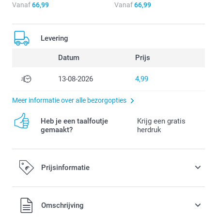
Vanaf
66,99
Vanaf
66,99
Levering
Datum
Prijs
13-08-2026
4,99
Meer informatie over alle bezorgopties
Heb je een taalfoutje
Krijg een gratis
gemaakt?
herdruk
Prijsinformatie
Alle prijzen zijn in EURO (€) inclusief BTW en exclusief
Omschrijving
verzendkosten.