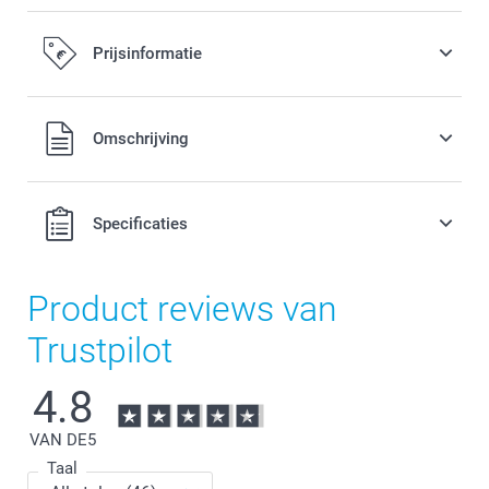
Prijsinformatie
Alle prijzen zijn in EURO (€) inclusief BTW en exclusief
Omschrijving
verzendkosten.
Specificaties
Product reviews van
Trustpilot
4.8
VAN DE
5
Taal