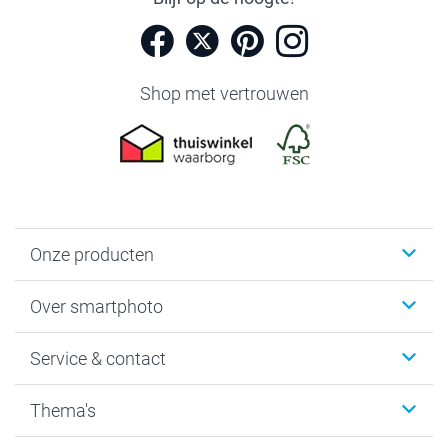
Shop met vertrouwen
Onze producten
Foto's afdrukken
Over smartphoto
Fotoboeken
Wanddecoratie
smartphoto
Service & contact
Fotocadeaus
Vacatures
Kalenders & agenda's
Sitemap
Service & Contact
Thema's
Kaarten
Bestelproces
Tevredenheidsgarantie
Voorwaarden
Mijn account
Kerst