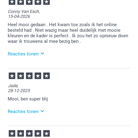
13:20
Bedankt voor je bericht.
Conny Van Esch,
15-04-2026
Heel veel plezier van je bestelling!
Heel mooi gedaan . Het kwam toe zoals ik het online
besteld had . Niet wazig maar heel duidelijk met mooie
kleuren en de kader is perfect . Ik zou het zo opnieuw doen
waar ik trouwens al mee bezig ben .
Reacties tonen
16-04-2026
09:27
Bedankt voor je bericht.
Jade,
28-12-2025
Dat is heel goed om te lezen.
Mooi, ben super blij
Heel veel plezier van je bestelling!
Reacties tonen
30-12-2025
11:13