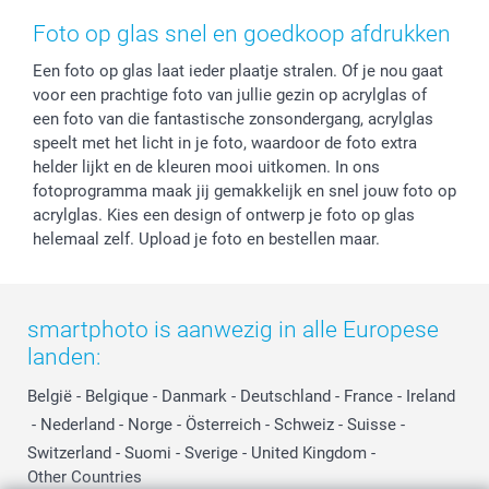
Herroepingsrecht
Mijn orderstatus
Baby
Foto op glas snel en goedkoop afdrukken
Privacy
smartbonus
Moederdag
Een foto op glas laat ieder plaatje stralen. Of je nou gaat
Cookiebeleid
smartfriends
Vaderdag
voor een prachtige foto van jullie gezin op acrylglas of
Reviews
service@smartphoto.nl
Huwelijk
een foto van die fantastische zonsondergang, acrylglas
Prijslijst
Affiliate partnerprogramma
speelt met het licht in je foto, waardoor de foto extra
Investor Relations
Partnerships
helder lijkt en de kleuren mooi uitkomen. In ons
fotoprogramma maak jij gemakkelijk en snel jouw foto op
Influencer partnerprogramma
acrylglas. Kies een design of ontwerp je foto op glas
helemaal zelf. Upload je foto en bestellen maar.
smartphoto is aanwezig in alle Europese
landen:
België
-
Belgique
-
Danmark
-
Deutschland
-
France
-
Ireland
-
Nederland
-
Norge
-
Österreich
-
Schweiz
-
Suisse
-
Switzerland
-
Suomi
-
Sverige
-
United Kingdom
-
Other Countries