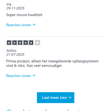
Wat goed te lezen dat je zo blij bent met je
Iris,
bestelling.
29-11-2025
Daar doen wij het voor!
Super mooie kwaliteit
Veel plezier ervan.
Reacties tonen
01-12-2025
13:56
Heel erg veel plezier ervan!
Arthur,
21-07-2025
Prima product, alleen het meegeleverde ophangsysteem
vind ik niks. Kan veel eenvoudiger.
Reacties tonen
23-07-2025
10:38
Bedankt voor je review. Fijn dat je tevreden bent met
Laat meer zien
de foto op acrylglas. Wij nemen je tip over het
ophangsysteem eens intern mee. Heel veel plezier
van de foto!