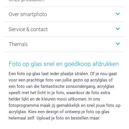
Foto's afdrukken
Over smartphoto
Fotoboeken
Wanddecoratie
smartphoto
Service & contact
Fotocadeaus
Vacatures
Kalenders & agenda's
Sitemap
Service & Contact
Thema's
Kaarten
Bestelproces
Tevredenheidsgarantie
Voorwaarden
Mijn account
Kerst
Herroepingsrecht
Mijn orderstatus
Baby
Foto op glas snel en goedkoop afdrukken
Privacy
smartbonus
Moederdag
Een foto op glas laat ieder plaatje stralen. Of je nou gaat
Cookiebeleid
smartfriends
Vaderdag
voor een prachtige foto van jullie gezin op acrylglas of
Reviews
service@smartphoto.nl
Huwelijk
een foto van die fantastische zonsondergang, acrylglas
Prijslijst
Affiliate partnerprogramma
speelt met het licht in je foto, waardoor de foto extra
Investor Relations
Partnerships
helder lijkt en de kleuren mooi uitkomen. In ons
fotoprogramma maak jij gemakkelijk en snel jouw foto op
Influencer partnerprogramma
acrylglas. Kies een design of ontwerp je foto op glas
helemaal zelf. Upload je foto en bestellen maar.