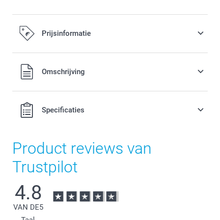
Prijsinformatie
Alle prijzen zijn in EURO (€) inclusief BTW en exclusief
Omschrijving
verzendkosten.
Specificaties
Product reviews van
Trustpilot
4.8
VAN DE
5
Taal