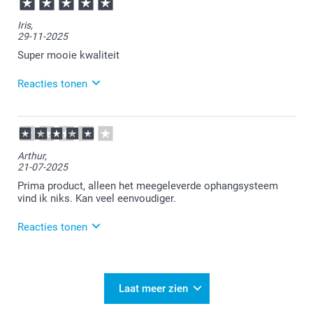
11:13
Wat goed te lezen dat je zo blij bent met je
Iris,
bestelling.
29-11-2025
Daar doen wij het voor!
Super mooie kwaliteit
Veel plezier ervan.
Reacties tonen
01-12-2025
13:56
Heel erg veel plezier ervan!
Arthur,
21-07-2025
Prima product, alleen het meegeleverde ophangsysteem
vind ik niks. Kan veel eenvoudiger.
Reacties tonen
23-07-2025
10:38
Bedankt voor je review. Fijn dat je tevreden bent met
Laat meer zien
de foto op acrylglas. Wij nemen je tip over het
ophangsysteem eens intern mee. Heel veel plezier