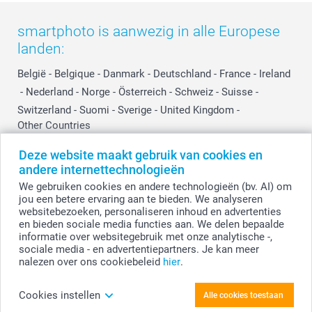
smartphoto is aanwezig in alle Europese
landen:
België
-
Belgique
-
Danmark
-
Deutschland
-
France
-
Ireland
-
Nederland
-
Norge
-
Österreich
-
Schweiz
-
Suisse
-
Switzerland
-
Suomi
-
Sverige
-
United Kingdom
-
Other Countries
Deze website maakt gebruik van cookies en
andere internettechnologieën
Alle prijzen zijn in EURO (€) inclusief BTW en exclusief verzendkosten.
We gebruiken cookies en andere technologieën (bv. AI) om
jou een betere ervaring aan te bieden. We analyseren
websitebezoeken, personaliseren inhoud en advertenties
en bieden sociale media functies aan. We delen bepaalde
© smartphoto group. Alle rechten voorbehouden.
Disclaimer
informatie over websitegebruik met onze analytische -,
sociale media - en advertentiepartners. Je kan meer
nalezen over ons cookiebeleid
hier
.
Personaliseer je Foto op acrylglas 40 x 60 cm
Cookies instellen
Alle cookies toestaan