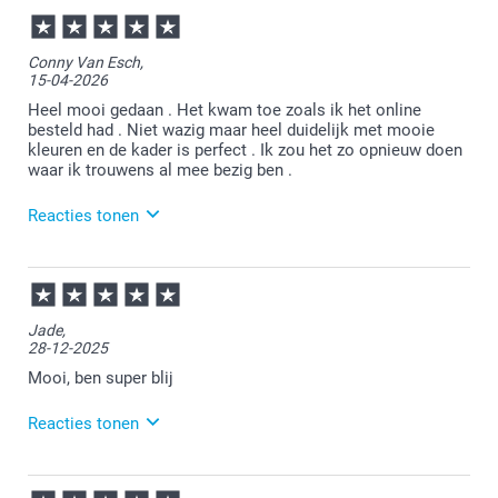
01-06-2026
13:20
Bedankt voor je bericht.
Conny Van Esch,
15-04-2026
Heel veel plezier van je bestelling!
Heel mooi gedaan . Het kwam toe zoals ik het online
besteld had . Niet wazig maar heel duidelijk met mooie
kleuren en de kader is perfect . Ik zou het zo opnieuw doen
waar ik trouwens al mee bezig ben .
Reacties tonen
16-04-2026
09:27
Bedankt voor je bericht.
Jade,
28-12-2025
Dat is heel goed om te lezen.
Mooi, ben super blij
Heel veel plezier van je bestelling!
Reacties tonen
30-12-2025