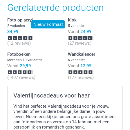
Gerelateerde producten
van de foto!
Foto op acryl
Klok
Nieuw Formaat
2 varianten
5 varianten
34,99
Vanaf
24,99
(12 reviews)
(27 reviews)
Fotoboeken
Wandkalender
Meer dan 10 varianten
6 varianten
Vanaf
29,99
Vanaf
13,99
(1407 reviews)
(177 reviews)
Valentijnscadeaus voor haar
Vind het perfecte Valentijnscadeau voor je vrouw,
vriendin of een andere belangrijke dame in jouw
leven. Neem een kijkje tussen ons grote assortiment
aan fotocadeaus en verras op 14 februari met een
persoonlijk en romantisch geschenk.